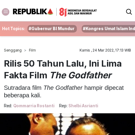
Hot Topics:
#Gubernur BI Mundur
#Kongres Umat Islam In
Senggang
Film
Kamis , 24 Mar 2022, 17:13 WIB
Rilis 50 Tahun Lalu, Ini Lima
Fakta Film
The Godfather
Sutradara film
The Godfather
hampir dipecat
beberapa kali.
Red:
Qommarria Rostanti
Rep:
Shelbi Asrianti