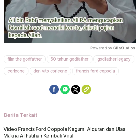
Powered by 
GliaStudios
film the godfather
50 tahun godfather
godfather legacy
Mute
corleone
don vito corleone
francis ford coppola
Berita Terkait
Video Francis Ford Coppola Kagumi Alquran dan Ulas
Makna Al Fatihah Kembali Viral