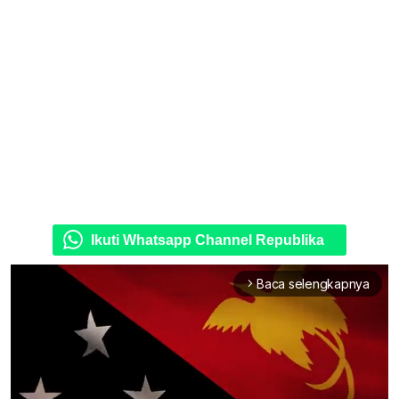
Ikuti Whatsapp Channel Republika
Baca selengkapnya
arrow_forward_ios