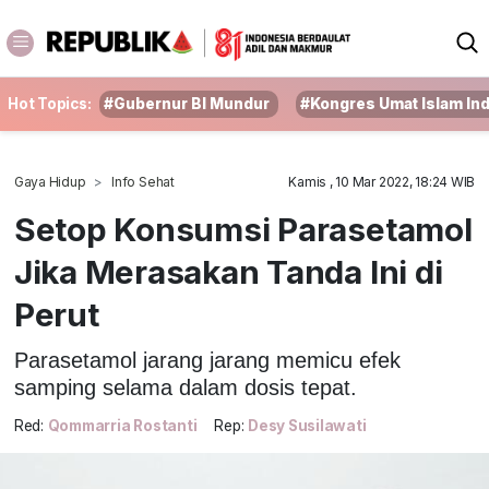
Hot Topics:
#Gubernur BI Mundur
#Kongres Umat Islam In
Gaya Hidup
Info Sehat
Kamis , 10 Mar 2022, 18:24 WIB
Setop Konsumsi Parasetamol
Jika Merasakan Tanda Ini di
Perut
Parasetamol jarang jarang memicu efek
samping selama dalam dosis tepat.
Red:
Qommarria Rostanti
Rep:
Desy Susilawati