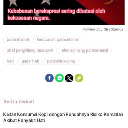
Powered by 
GliaStudios
parasetamol
keracunan parasetamol
Mute
obat penghilang rasa sakit
efek samping parasetamol
hati
gagal hati
penyakit kuning
Berita Terkait
Kaitan Konsumsi Kopi dengan Rendahnya Risiko Kematian
Akibat Penyakit Hati