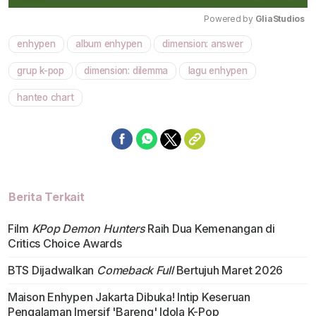
Powered by 
GliaStudios
enhypen
album enhypen
dimension: answer
Mute
grup k-pop
dimension: dilemma
lagu enhypen
hanteo chart
Berita Terkait
Film
KPop Demon Hunters
Raih Dua Kemenangan di
Critics Choice Awards
BTS Dijadwalkan
Comeback Full
Bertujuh Maret 2026
Maison Enhypen Jakarta Dibuka! Intip Keseruan
Pengalaman Imersif 'Bareng' Idola K-Pop