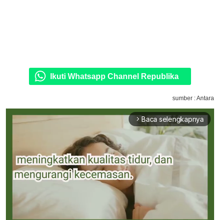
Ikuti Whatsapp Channel Republika
sumber : Antara
Baca selengkapnya
arrow_forward_ios