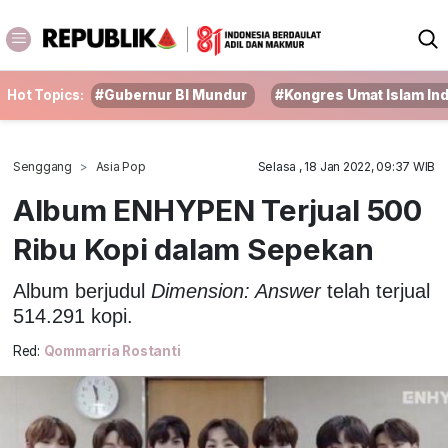
Hot Topics:
#Gubernur BI Mundur
#Kongres Umat Islam In
Senggang
Asia Pop
Selasa , 18 Jan 2022, 09:37 WIB
Album ENHYPEN Terjual 500
Ribu Kopi dalam Sepekan
Album berjudul
Dimension: Answer
telah terjual
514.291 kopi.
Red:
Qommarria Rostanti