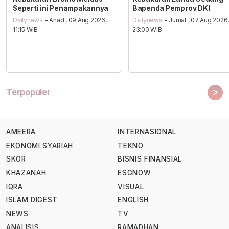
Seperti ini Penampakannya
Bapenda Pemprov DKI
Dailynews
- Ahad , 09 Aug 2026,
Dailynews
- Jumat , 07 Aug 2026
11:15 WIB
23:00 WIB
>
Terpopuler
AMEERA
INTERNASIONAL
EKONOMI SYARIAH
TEKNO
SKOR
BISNIS FINANSIAL
KHAZANAH
ESGNOW
IQRA
VISUAL
ISLAM DIGEST
ENGLISH
NEWS
TV
ANALISIS
RAMADHAN