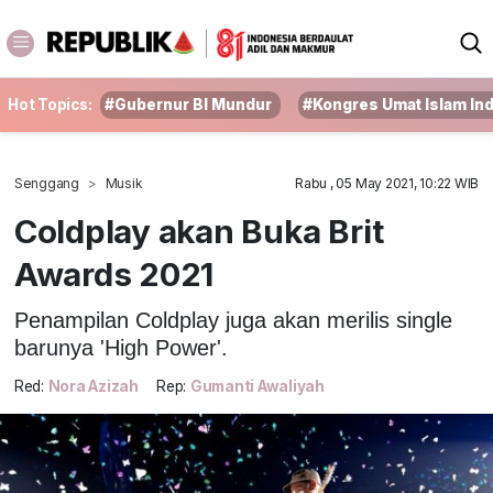
Hot Topics:
#Gubernur BI Mundur
#Kongres Umat Islam In
Senggang
Musik
Rabu , 05 May 2021, 10:22 WIB
Coldplay akan Buka Brit
Awards 2021
Penampilan Coldplay juga akan merilis single
barunya 'High Power'.
Red:
Nora Azizah
Rep:
Gumanti Awaliyah