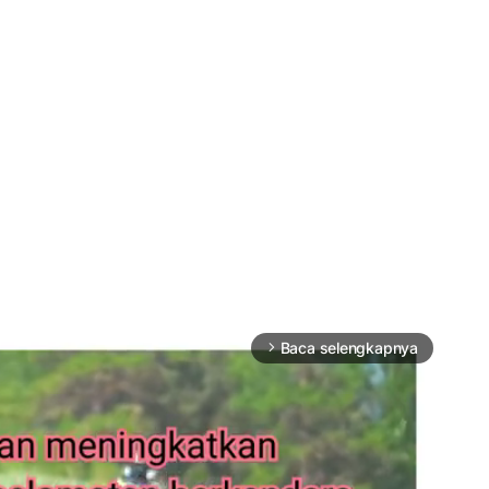
Baca selengkapnya
arrow_forward_ios