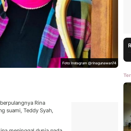
Foto: Instagram @rinagunawan74
Ter
berpulangnya Rina
ng suami, Teddy Syah,
 Rina meninggal dunia pada