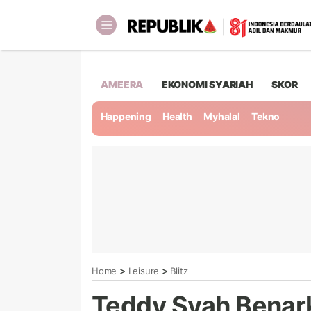
AMEERA
EKONOMI SYARIAH
SKOR
Happening
Health
Myhalal
Tekno
>
>
Home
Leisure
Blitz
Teddy Syah Benar