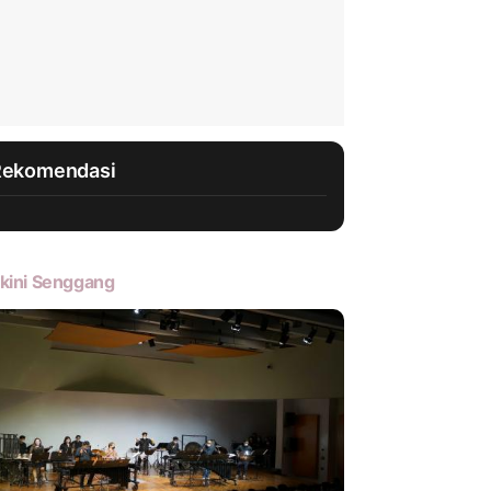
Rekomendasi
kini Senggang