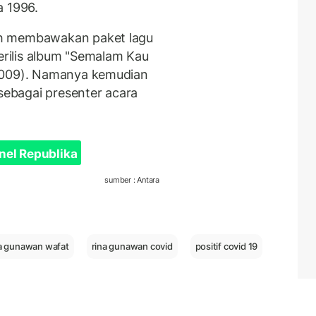
a 1996.
ah membawakan paket lagu
merilis album "Semalam Kau
-2009). Namanya kemudian
 sebagai presenter acara
nel Republika
sumber : Antara
na gunawan wafat
rina gunawan covid
positif covid 19