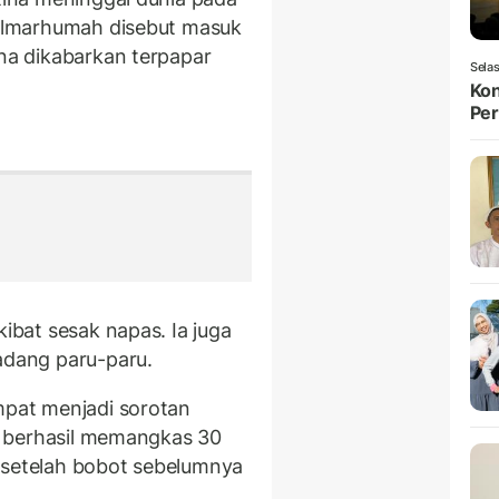
. Almarhumah disebut masuk
ena dikabarkan terpapar
Selas
Kon
Per
kibat sesak napas. Ia juga
radang paru-paru.
empat menjadi sorotan
Ia berhasil memangkas 30
 setelah bobot sebelumnya