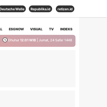
Deutsche Welle
Republika.id
retizen.id
AL
ESGNOW
VISUAL
TV
INDEKS
Dhuhur
12:01 WIB
| Jumat, 24 Safar 1448