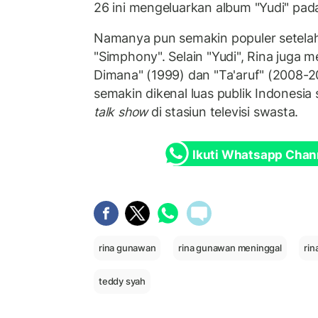
26 ini mengeluarkan album "Yudi" pad
Namanya pun semakin populer setel
"Simphony". Selain "Yudi", Rina juga 
Dimana" (1999) dan "Ta'aruf" (2008
semakin dikenal luas publik Indonesia
talk show
di stasiun televisi swasta.
Ikuti Whatsapp Chan
rina gunawan
rina gunawan meninggal
ri
teddy syah