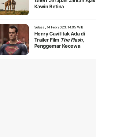
'Aneh' Jerapah Jantan Ajak
Kawin Betina
Selasa , 14 Feb 2023, 14:05 WIB
Henry Cavill tak Ada di
Trailer Film
The Flash
,
Penggemar Kecewa