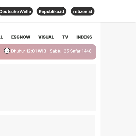
Deutsche Welle
Republika.id
retizen.id
AL
ESGNOW
VISUAL
TV
INDEKS
Dhuhur
12:01 WIB
| Sabtu, 25 Safar 1448