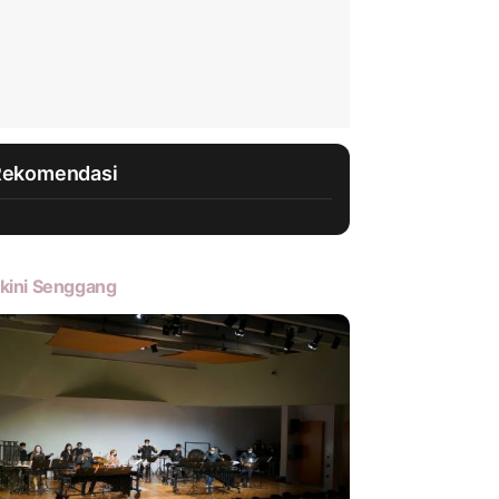
Rekomendasi
kini Senggang