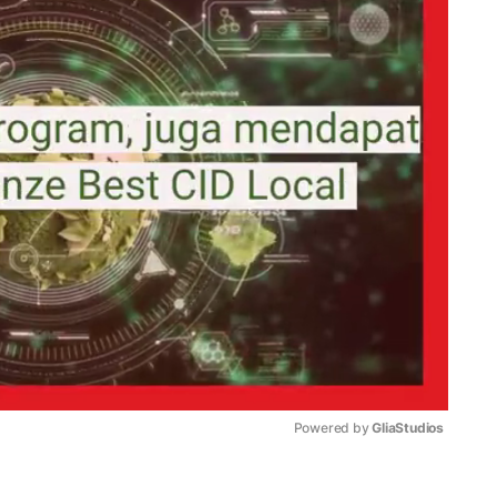
Powered by 
GliaStudios
Mute