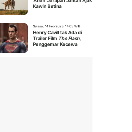
'Aneh' Jerapah Jantan Ajak
Kawin Betina
Selasa , 14 Feb 2023, 14:05 WIB
Henry Cavill tak Ada di
Trailer Film
The Flash
,
Penggemar Kecewa