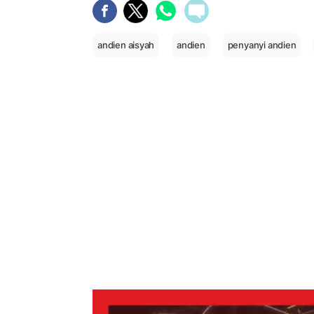
andien aisyah
andien
penyanyi andien