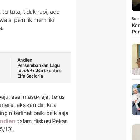
tertata, tidak rapi, ada
wa si pemilik memiliki
Selas
Kon
a.
Per
Andien
Persembahkan Lagu
Jendela Waktu
untuk
Elfa Secioria
ju, asal masuk aja, terus
 merefleksikan diri kita
in terlihat baik-baik saja
ndien
dalam diskusi Pekan
5/10).