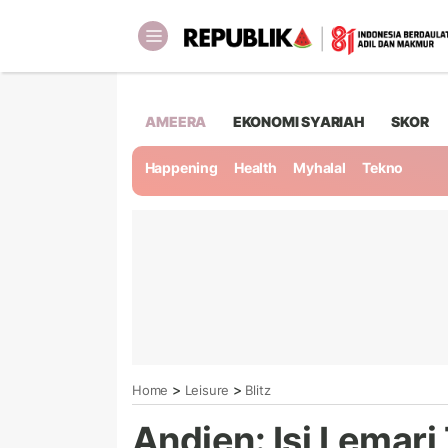
AMEERA
EKONOMI SYARIAH
SKOR
Happening
Health
Myhalal
Tekno
>
>
Home
Leisure
Blitz
Andien: Isi Lemari