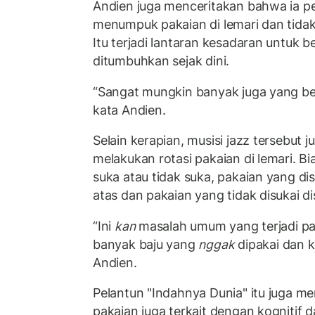
Andien juga menceritakan bahwa ia pe
menumpuk pakaian di lemari dan tida
Itu terjadi lantaran kesadaran untuk be
ditumbuhkan sejak dini.
“Sangat mungkin banyak juga yang bel
kata Andien.
Selain kerapian, musisi jazz tersebut 
melakukan rotasi pakaian di lemari. B
suka atau tidak suka, pakaian yang dis
atas dan pakaian yang tidak disukai d
“Ini
kan
masalah umum yang terjadi pad
banyak baju yang
nggak
dipakai dan k
Andien.
Pelantun "Indahnya Dunia" itu juga me
pakaian juga terkait dengan kognitif d