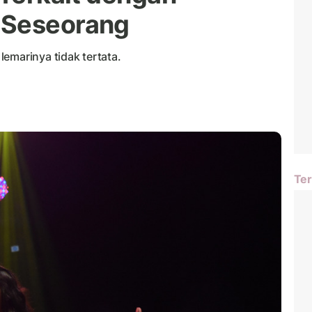
 Seseorang
emarinya tidak tertata.
Ter