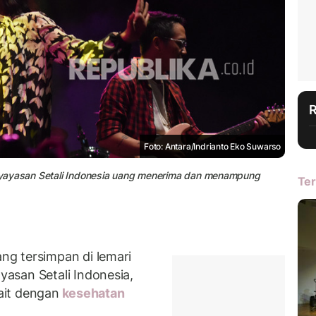
Foto: Antara/Indrianto Eko Suwarso
 yayasan Setali Indonesia uang menerima dan menampung
Ter
g tersimpan di lemari
asan Setali Indonesia,
kait dengan
kesehatan