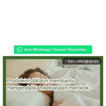
Ikuti Whatsapp Channel Republika
Baca selengkapnya
arrow_forward_ios