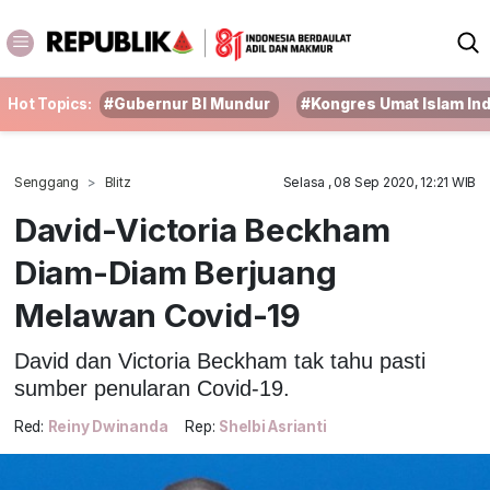
Hot Topics:
#Gubernur BI Mundur
#Kongres Umat Islam In
Senggang
Blitz
Selasa , 08 Sep 2020, 12:21 WIB
David-Victoria Beckham
Diam-Diam Berjuang
Melawan Covid-19
David dan Victoria Beckham tak tahu pasti
sumber penularan Covid-19.
Red:
Reiny Dwinanda
Rep:
Shelbi Asrianti