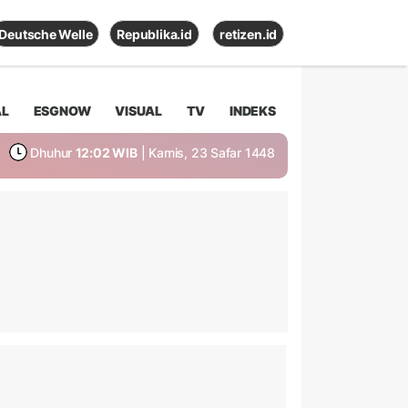
Deutsche Welle
Republika.id
retizen.id
AL
ESGNOW
VISUAL
TV
INDEKS
Dhuhur
12:02 WIB
| Kamis, 23 Safar 1448