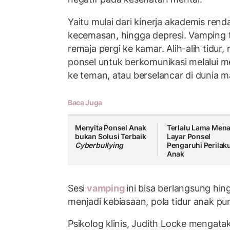
Yaitu mulai dari kinerja akademis rend
kecemasan, hingga depresi. Vamping t
remaja pergi ke kamar. Alih-alih tidu
ponsel untuk berkomunikasi melalui m
ke teman, atau berselancar di dunia m
Baca Juga
Menyita Ponsel Anak
Terlalu Lama Men
bukan Solusi Terbaik
Layar Ponsel
Cyberbullying
Pengaruhi Perilak
Anak
Sesi
vamping
ini bisa berlangsung hi
menjadi kebiasaan, pola tidur anak pu
Psikolog klinis, Judith Locke mengat