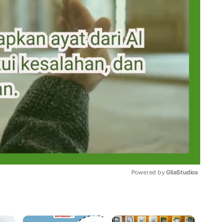
Powered by 
GliaStudios
Mute