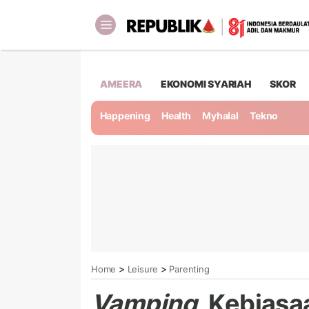
AMEERA
EKONOMI SYARIAH
SKOR
Happening
Health
Myhalal
Tekno
>
>
Home
Leisure
Parenting
Vamping
, Kebias