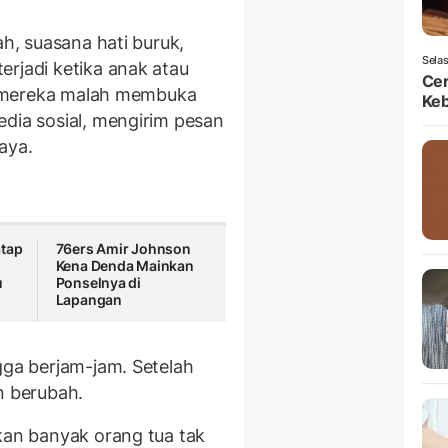
ah, suasana hati buruk,
Selas
erjadi ketika anak atau
Ce
r, mereka malah membuka
Ke
edia sosial, mengirim pesan
aya.
atap
76ers Amir Johnson
Kena Denda Mainkan
u
Ponselnya di
Lapangan
ngga berjam-jam. Setelah
n berubah.
akan banyak orang tua tak