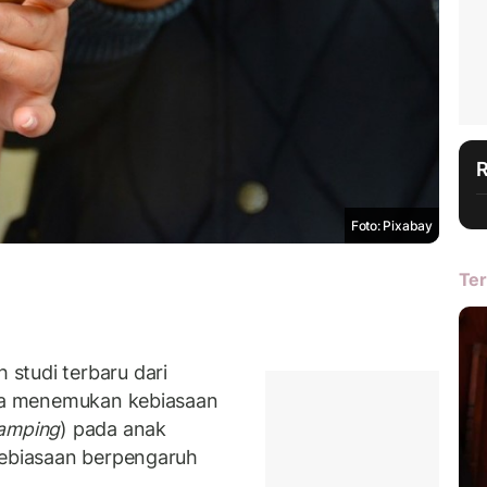
Foto: Pixabay
Ter
studi terbaru dari
lia menemukan kebiasaan
amping
) pada anak
kebiasaan berpengaruh