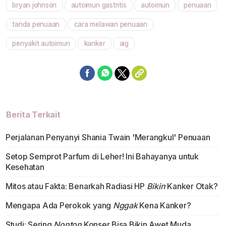
bryan johnson
autoimun gastritis
autoimun
penuaan
Mute
tanda penuaan
cara melawan penuaan
penyakit autoimun
kanker
aig
Berita Terkait
Perjalanan Penyanyi Shania Twain 'Merangkul' Penuaan
Setop Semprot Parfum di Leher! Ini Bahayanya untuk
Kesehatan
Mitos atau Fakta: Benarkah Radiasi HP
Bikin
Kanker Otak?
Mengapa Ada Perokok yang
Nggak
Kena Kanker?
Studi: Sering
Nonton
Konser Bisa Bikin Awet Muda