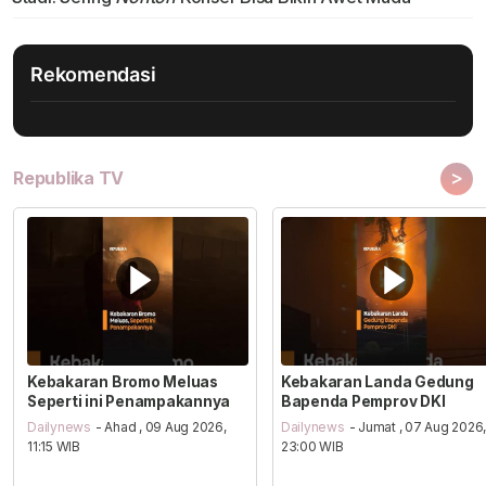
Rekomendasi
>
Republika TV
Kebakaran Bromo Meluas
Kebakaran Landa Gedung
Seperti ini Penampakannya
Bapenda Pemprov DKI
Dailynews
- Ahad , 09 Aug 2026,
Dailynews
- Jumat , 07 Aug 2026
11:15 WIB
23:00 WIB