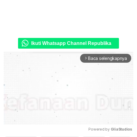
Ikuti Whatsapp Channel Republika
Baca selengkapnya
arrow_forward_ios
Powered by 
GliaStudios