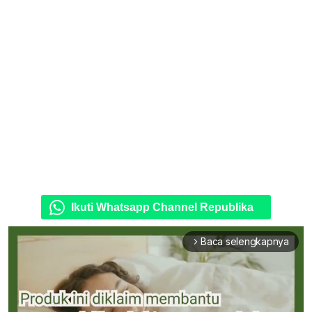
Ikuti Whatsapp Channel Republika
Baca selengkapnya
arrow_forward_ios