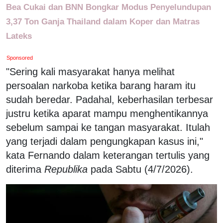
Bea Cukai dan BNN Bongkar Modus Penyelundupan
3,37 Ton Ganja Thailand dalam Koper dan Matras
Lateks
Sponsored
"Sering kali masyarakat hanya melihat
persoalan narkoba ketika barang haram itu
sudah beredar. Padahal, keberhasilan terbesar
justru ketika aparat mampu menghentikannya
sebelum sampai ke tangan masyarakat. Itulah
yang terjadi dalam pengungkapan kasus ini,"
kata Fernando dalam keterangan tertulis yang
diterima
Republika
pada Sabtu (4/7/2026).