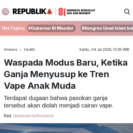
Hot Topics:
#Gubernur BI Mundur
#Kongres Umat Islam In
Ameera
Health
Sabtu , 04 Jul 2026, 13:05 WIB
Waspada Modus Baru, Ketika
Ganja Menyusup ke Tren
Vape Anak Muda
Terdapat dugaan bahwa pasokan ganja
tersebut akan diolah menjadi cairan vape.
Red:
Qommarria Rostanti