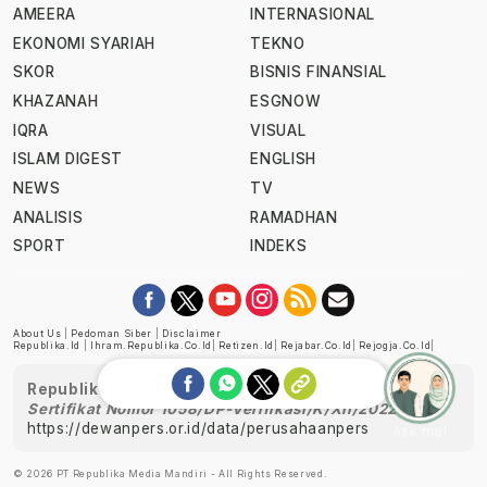
AMEERA
INTERNASIONAL
EKONOMI SYARIAH
TEKNO
SKOR
BISNIS FINANSIAL
KHAZANAH
ESGNOW
IQRA
VISUAL
ISLAM DIGEST
ENGLISH
NEWS
TV
ANALISIS
RAMADHAN
SPORT
INDEKS
About Us
|
Pedoman Siber
|
Disclaimer
Republika.id
|
Ihram.republika.co.id
|
Retizen.id
|
Rejabar.co.id
|
Rejogja.co.id
|
Republika telah diverifikasi oleh Dewan Pers
Sertifikat Nomor 1058/DP-Verifikasi/K/XII/2022
https://dewanpers.or.id/data/perusahaanpers
Ask me!
© 2026 PT Republika Media Mandiri - All Rights Reserved.