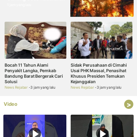
1 jam yang lalu
Bocah 11 Tahun Alami
Sidak Perusahaan di Cimahi
Penyakit Langka, Pemkab
Usai PHK Massal, Penasihat
Bandung Barat Bergerak Cari
Khusus Presiden Temukan
Solusi
Kejanggalan
News Rejabar
-3 jam yang lalu
News Rejabar
-3 jam yang lalu
>
Video