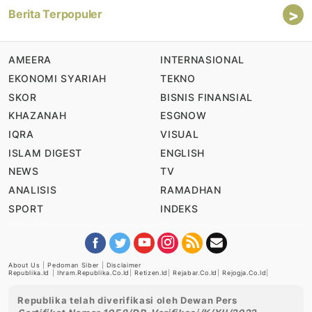
>
Berita Terpopuler
AMEERA
INTERNASIONAL
EKONOMI SYARIAH
TEKNO
SKOR
BISNIS FINANSIAL
KHAZANAH
ESGNOW
IQRA
VISUAL
ISLAM DIGEST
ENGLISH
NEWS
TV
ANALISIS
RAMADHAN
SPORT
INDEKS
About Us
|
Pedoman Siber
|
Disclaimer
Republika.id
|
Ihram.republika.co.id
|
Retizen.id
|
Rejabar.co.id
|
Rejogja.co.id
|
Republika telah diverifikasi oleh Dewan Pers