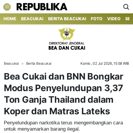
HOME
BEACUKAI
BERITA BEACUKAI
FOTO
VIDEO
SE
Beacukai
Berita Beacukai
Kamis , 02 Jul 2026, 15:58 WIB
Bea Cukai dan BNN Bongkar
Modus Penyelundupan 3,37
Ton Ganja Thailand dalam
Koper dan Matras Lateks
Penyelundupan narkotika terus mengembangkan cara
untuk menyamarkan barang ilegal.