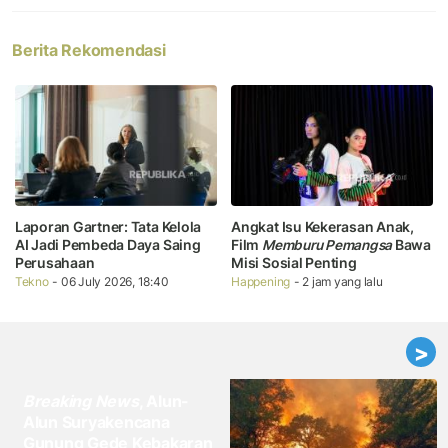
Berita Rekomendasi
Laporan Gartner: Tata Kelola
Angkat Isu Kekerasan Anak,
AI Jadi Pembeda Daya Saing
Film
Memburu Pemangsa
Bawa
Perusahaan
Misi Sosial Penting
Tekno
- 06 July 2026, 18:40
Happening
- 2 jam yang lalu
>
Breaking News
, Alun-
Alun Suryakencana
Gunung Gede Kebakaran