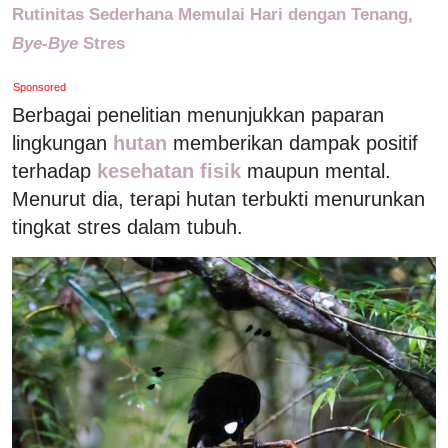
Rutinitas Sederhana Memulai Hari dengan Tenang,
Bye-Bye
Stres
Sponsored
Berbagai penelitian menunjukkan paparan
lingkungan
hutan
memberikan dampak positif
terhadap
kesehatan fisik
maupun mental.
Menurut dia, terapi hutan terbukti menurunkan
tingkat stres dalam tubuh.