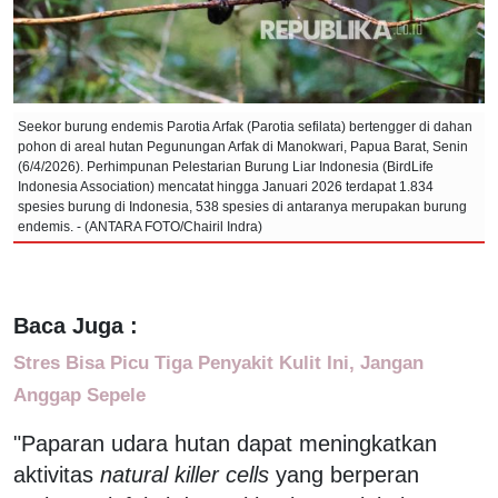
Seekor burung endemis Parotia Arfak (Parotia sefilata) bertengger di dahan
pohon di areal hutan Pegunungan Arfak di Manokwari, Papua Barat, Senin
(6/4/2026). Perhimpunan Pelestarian Burung Liar Indonesia (BirdLife
Indonesia Association) mencatat hingga Januari 2026 terdapat 1.834
spesies burung di Indonesia, 538 spesies di antaranya merupakan burung
endemis. - (ANTARA FOTO/Chairil Indra)
Baca Juga :
Stres Bisa Picu Tiga Penyakit Kulit Ini, Jangan
Anggap Sepele
"Paparan udara hutan dapat meningkatkan
aktivitas
natural killer cells
yang berperan