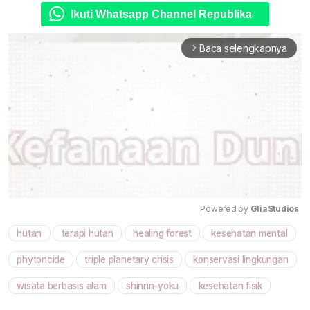
Ikuti Whatsapp Channel Republika
Baca selengkapnya
arrow_forward_ios
Powered by 
GliaStudios
hutan
terapi hutan
healing forest
kesehatan mental
Mute
phytoncide
triple planetary crisis
konservasi lingkungan
wisata berbasis alam
shinrin-yoku
kesehatan fisik