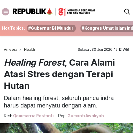
Hot Topics:
#Gubernur BI Mundur
#Kongres Umat Islam In
Ameera
Health
Selasa , 30 Jun 2026, 12:12 WIB
Healing Forest
, Cara Alami
Atasi Stres dengan Terapi
Hutan
Dalam healing forest, seluruh panca indra
harus dapat menyatu dengan alam.
Red:
Qommarria Rostanti
Rep:
Gumanti Awaliyah