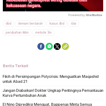
Powered by 
GliaStudios
dbd
demam berdarah
kasus dbd
idai
Mute
perubahan iklim
metode 3m
Berita Terkait
Fikih di Persimpangan Polycrisis: Menguatkan Maqashid
untuk Abad 21
Jangan Diabaikan! Dokter Ungkap Pentingnya Pemantauan
Kurva Pertumbuhan Anak
El Nino Diprediksi Menguat, Bappenas Minta Semua