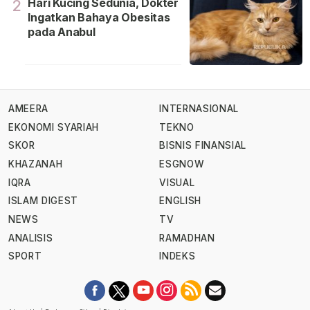
Hari Kucing Sedunia, Dokter
2
Ingatkan Bahaya Obesitas
pada Anabul
AMEERA
INTERNASIONAL
EKONOMI SYARIAH
TEKNO
SKOR
BISNIS FINANSIAL
KHAZANAH
ESGNOW
IQRA
VISUAL
ISLAM DIGEST
ENGLISH
NEWS
TV
ANALISIS
RAMADHAN
SPORT
INDEKS