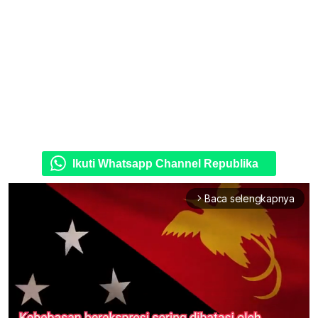
Ikuti Whatsapp Channel Republika
Baca selengkapnya
arrow_forward_ios