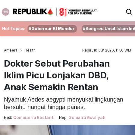
Hot Topics:
#Gubernur BI Mundur
#Kongres Umat Islam In
Ameera
Health
Rabu , 10 Jun 2026, 11:50 WIB
Dokter Sebut Perubahan
Iklim Picu Lonjakan DBD,
Anak Semakin Rentan
Nyamuk Aedes aegypti menyukai lingkungan
bersuhu hangat hingga panas.
Red:
Qommarria Rostanti
Rep:
Gumanti Awaliyah