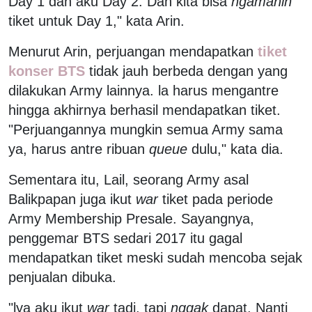
Day 1 dan aku Day 2. Dan kita bisa
ngamanin
tiket untuk Day 1," kata Arin.
Menurut Arin, perjuangan mendapatkan
tiket
konser BTS
tidak jauh berbeda dengan yang
dilakukan Army lainnya. la harus mengantre
hingga akhirnya berhasil mendapatkan tiket.
"Perjuangannya mungkin semua Army sama
ya, harus antre ribuan
queue
dulu," kata dia.
Sementara itu, Lail, seorang Army asal
Balikpapan juga ikut
war
tiket pada periode
Army Membership Presale. Sayangnya,
penggemar BTS sedari 2017 itu gagal
mendapatkan tiket meski sudah mencoba sejak
penjualan dibuka.
"lya aku ikut
war
tadi, tapi
nggak
dapat. Nanti