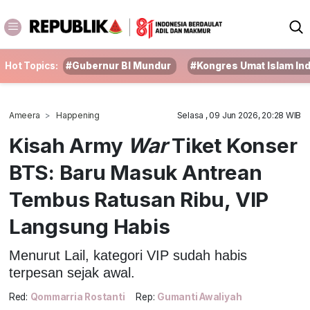
Hot Topics:
#Gubernur BI Mundur
#Kongres Umat Islam In
Ameera
Happening
Selasa , 09 Jun 2026, 20:28 WIB
Kisah Army
War
Tiket Konser
BTS: Baru Masuk Antrean
Tembus Ratusan Ribu, VIP
Langsung Habis
Menurut Lail, kategori VIP sudah habis
terpesan sejak awal.
Red:
Qommarria Rostanti
Rep:
Gumanti Awaliyah