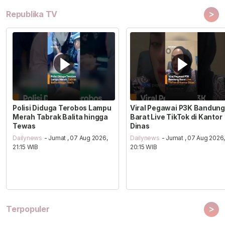
>
Republika TV
Polisi Diduga Terobos Lampu
Viral Pegawai P3K Bandung
Merah Tabrak Balita hingga
Barat Live TikTok di Kantor
Tewas
Dinas
Dailynews
- Jumat , 07 Aug 2026,
Dailynews
- Jumat , 07 Aug 2026
21:15 WIB
20:15 WIB
>
Terpopuler