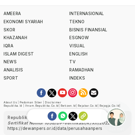
AMEERA
INTERNASIONAL
EKONOMI SYARIAH
TEKNO
SKOR
BISNIS FINANSIAL
KHAZANAH
ESGNOW
IQRA
VISUAL
ISLAM DIGEST
ENGLISH
NEWS
TV
ANALISIS
RAMADHAN
SPORT
INDEKS
About Us
|
Pedoman Siber
|
Disclaimer
Republika.id
|
Ihram.republika.co.id
|
Retizen.id
|
Rejabar.co.id
|
Rejogja.co.id
|
Republika telah diverifikasi oleh Dewan Pers
Sertifikat Nomor 1058/DP-Verifikasi/K/XII/2022
https://dewanpers.or.id/data/perusahaanpers
Ask me!