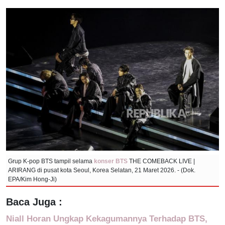
Grup K-pop BTS tampil selama
konser BTS
THE COMEBACK LIVE |
ARIRANG di pusat kota Seoul, Korea Selatan, 21 Maret 2026. - (Dok.
EPA/Kim Hong-Ji)
Baca Juga :
Niall Horan Ungkap Kekagumannya Terhadap BTS,