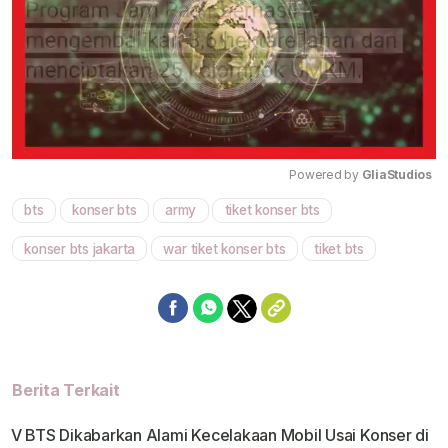
Powered by 
GliaStudios
bts
konser bts
army
tiket konser bts
Mute
konser bts jakarta
war tiket konser bts
tiket bts
Berita Terkait
V BTS Dikabarkan Alami Kecelakaan Mobil Usai Konser di