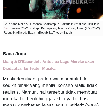
Grup band Maliq & DEssential saat tampil di Jakarta International BNI Java
Jazz
Festival 2022 di JiExpo Kemayoran, Jakarta Pusat, Jumat (27/5/2022).
Republika/Thoudy Badai - (Republika/Thoudy Badai)
Baca Juga :
Maliq & D'Essentials Antusias Lagu Mereka akan
Diadaptasi ke Teater Musikal
Meski demikian, pada awal dibentuk tidak
sedikit pihak yang menilai konsep Maliq tidak
realistis. Namun, hal tersebut tidak membuat
mereka berhenti hingga akhirnya berhasil
menarik perhatian lewat lagu "Untitled" (2005).