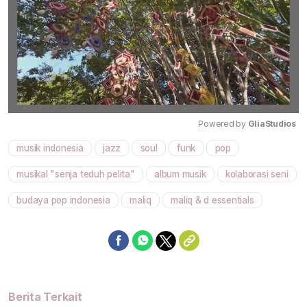
Powered by 
GliaStudios
musik indonesia
jazz
soul
funk
pop
Mute
musikal "senja teduh pelita"
album musik
kolaborasi seni
budaya pop indonesia
maliq
maliq & d essentials
Berita Terkait