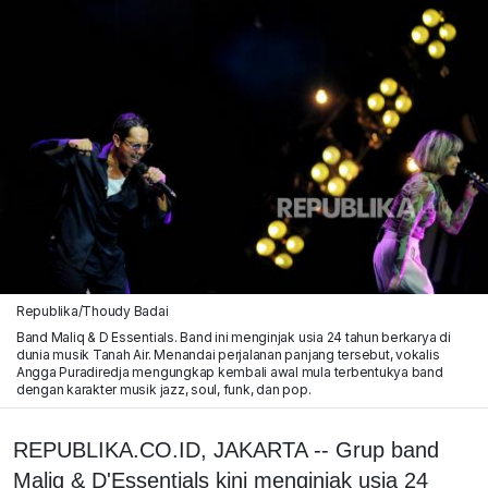
Republika/Thoudy Badai
Band Maliq & D Essentials. Band ini menginjak usia 24 tahun berkarya di
dunia musik Tanah Air. Menandai perjalanan panjang tersebut, vokalis
Angga Puradiredja mengungkap kembali awal mula terbentukya band
dengan karakter musik jazz, soul, funk, dan pop.
REPUBLIKA.CO.ID, JAKARTA -- Grup band
Maliq & D'Essentials kini menginjak usia 24