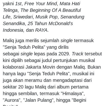
yakni
1st
,
Free Your Mind
,
Mata Hati
Telinga
,
The Beginning Of A Beautiful
Life
,
Sriwedari
,
Musik Pop
,
Senandung
Senandika
,
25 Tahun McDonald's
Indonesia,
dan
RAYA
.
Maliq juga merilis sejumlah
single
termasuk
"Senja Teduh Pelita" yang dirilis
sebagai
single
lepas pada 2029.
Track
tersebut
kini dipilih sebagai judul pertunjukan musikal
kolaborasi Jakarta Movin dengan Maliq. Bukan
hanya lagu "Senja Teduh Pelita", musikal ini
juga akan meramu dan mengadaptasi dari
sekitar 20 lagu Maliq dari album pertama
hingga sembilan, termasuk "Himalaya",
"Aurora", "Jalan Pulang", hingga "Begini