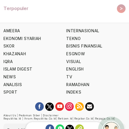
>
Terpopuler
AMEERA
INTERNASIONAL
EKONOMI SYARIAH
TEKNO
SKOR
BISNIS FINANSIAL
KHAZANAH
ESGNOW
IQRA
VISUAL
ISLAM DIGEST
ENGLISH
NEWS
TV
ANALISIS
RAMADHAN
SPORT
INDEKS
About Us
|
Pedoman Siber
|
Disclaimer
Republika.id
|
Ihram.republika.co.id
|
Retizen.id
|
Rejabar.co.id
|
Rejogja.co.id
|