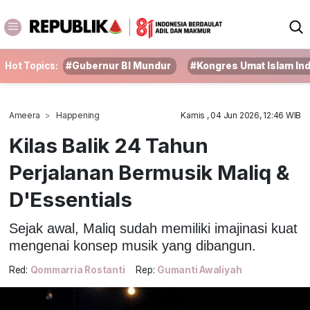
Hot Topics:
#Gubernur BI Mundur
#Kongres Umat Islam In
Ameera
Happening
Kamis , 04 Jun 2026, 12:46 WIB
Kilas Balik 24 Tahun
Perjalanan Bermusik Maliq &
D'Essentials
Sejak awal, Maliq sudah memiliki imajinasi kuat
mengenai konsep musik yang dibangun.
Red:
Qommarria Rostanti
Rep:
Gumanti Awaliyah