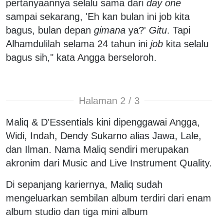
pertanyaannya selalu sama dari
day one
sampai sekarang, 'Eh kan bulan ini job kita
bagus, bulan depan
gimana
ya?'
Gitu
. Tapi
Alhamdulilah selama 24 tahun ini
job
kita selalu
bagus sih," kata Angga berseloroh.
Halaman 2 / 3
Maliq & D'Essentials kini dipenggawai Angga,
Widi, Indah, Dendy Sukarno alias Jawa, Lale,
dan Ilman. Nama Maliq sendiri merupakan
akronim dari Music and Live Instrument Quality.
Di sepanjang kariernya, Maliq sudah
mengeluarkan sembilan album terdiri dari enam
album studio dan tiga mini album