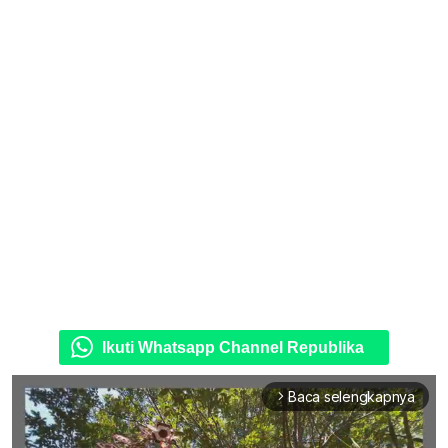
Ikuti Whatsapp Channel Republika
Baca selengkapnya
arrow_forward_ios