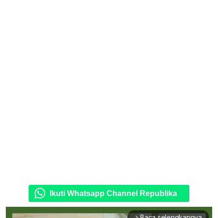
Ikuti Whatsapp Channel Republika
Baca selengkapnya
arrow_forward_ios