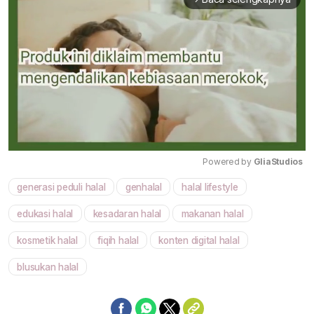
Powered by 
GliaStudios
generasi peduli halal
genhalal
halal lifestyle
Mute
edukasi halal
kesadaran halal
makanan halal
kosmetik halal
fiqih halal
konten digital halal
blusukan halal