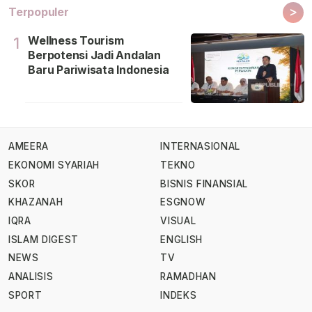
>
Terpopuler
Wellness Tourism
1
Berpotensi Jadi Andalan
Baru Pariwisata Indonesia
AMEERA
INTERNASIONAL
EKONOMI SYARIAH
TEKNO
SKOR
BISNIS FINANSIAL
KHAZANAH
ESGNOW
IQRA
VISUAL
ISLAM DIGEST
ENGLISH
NEWS
TV
ANALISIS
RAMADHAN
SPORT
INDEKS