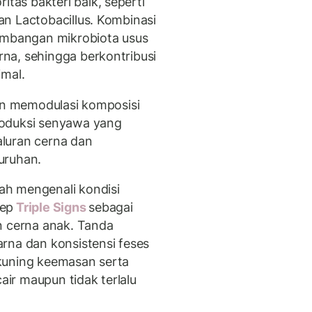
as bakteri baik, seperti
n Lactobacillus. Kombinasi
eimbangan mikrobiota usus
na, sehingga berkontribusi
imal.
gan memodulasi komposisi
roduksi senyawa yang
luran cerna dan
uruhan.
ah mengenali kondisi
sep
Triple Signs
sebagai
n cerna anak. Tanda
rna dan konsistensi feses
kuning keemasan serta
cair maupun tidak terlalu