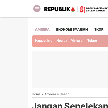
AMEERA
EKONOMI SYARIAH
SKOR
Happening
Health
Myhalal
Tekno
>
>
Home
Ameera
Health
Jangan Sepelekan