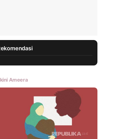
Rekomendasi
kini Ameera