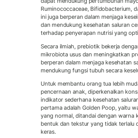
dapat mendukung pertumbuhan mayorit
Ruminococcaceae, Bifidobacterium, da
ini juga berperan dalam menjaga kes
dan mendukung kesehatan saluran cer
terhadap penyerapan nutrisi yang opt
Secara ilmiah, prebiotik bekerja den
mikrobiota usus dan meningkatkan p
berperan dalam menjaga kesehatan sa
mendukung fungsi tubuh secara kesel
Untuk membantu orang tua lebih mud
pencernaan anak, diperkenalkan kon
indikator sederhana kesehatan salura
pertama adalah Golden Poop, yaitu wa
yang normal, ditandai dengan warna 
bentuk dan tekstur yang tidak terlalu 
keras.