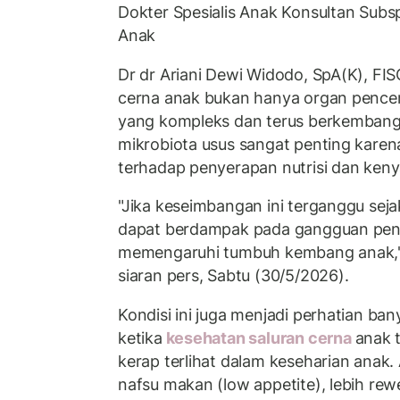
Dokter Spesialis Anak Konsultan Subsp
Anak
Dr dr Ariani Dewi Widodo, SpA(K), FI
cerna anak bukan hanya organ pencer
yang kompleks dan terus berkemban
mikrobiota usus sangat penting kare
terhadap penyerapan nutrisi dan keny
"Jika keseimbangan ini terganggu sejak
dapat berdampak pada gangguan pen
memengaruhi tumbuh kembang anak," k
siaran pers, Sabtu (30/5/2026).
Kondisi ini juga menjadi perhatian ba
ketika
kesehatan saluran cerna
anak 
kerap terlihat dalam keseharian anak
nafsu makan (low appetite), lebih re