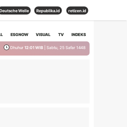
Deutsche Welle
Republika.id
retizen.id
AL
ESGNOW
VISUAL
TV
INDEKS
Dhuhur
12:01 WIB
| Sabtu, 25 Safar 1448