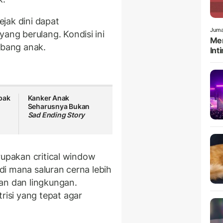
ejak dini dapat
Juma
yang berulang. Kondisi ini
Men
bang anak.
Int
pak
Kanker Anak
Seharusnya Bukan
Sad Ending Story
rupakan critical window
i mana saluran cerna lebih
an dan lingkungan.
isi yang tepat agar