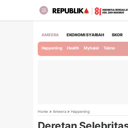
AMEERA
EKONOMI SYARIAH
SKOR
Happening
Health
Myhalal
Tekno
>
>
Home
Ameera
Happening
Deretan Selebrita