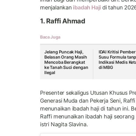
menjalankan
ibadah Haji
di tahun 202
1. Raffi Ahmad
Baca Juga
Jelang Puncak Haji,
IDAI Kritisi Pember
Belasan Orang Masih
Susu Formula tan
Mencoba Berangkat
Indikasi Medis Ket
ke Tanah Suci dengan
di MBG
Ilegal
Presenter sekaligus Utusan Khusus P
Generasi Muda dan Pekerja Seni, Raff
menunaikan ibadah haji di tahun ini. B
Raffi menunaikan ibadah haji seorang 
istri Nagita Slavina.