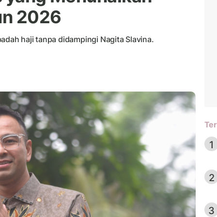
hun 2026
adah haji tanpa didampingi Nagita Slavina.
Ter
1
2
3