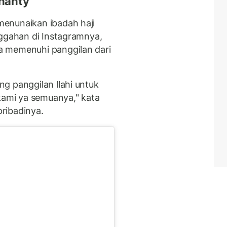
hanty
menunaikan ibadah haji
nggahan di Instagramnya,
a memenuhi panggilan dari
g panggilan llahi untuk
kami ya semuanya," kata
ribadinya.