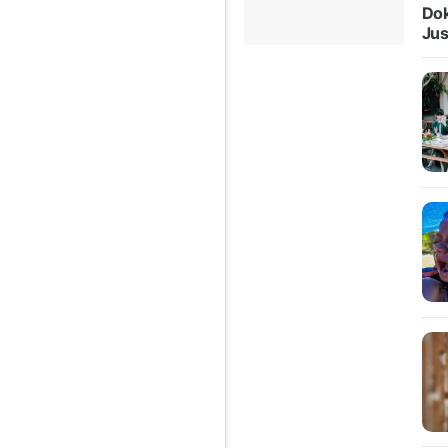
Dok
Jus