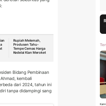
6:
ian
Rupiah Melemah,
pa
Produsen Tahu-
Ter
at
Tempe Cemas Harga
Kedelai Kian Meroket
residen Bidang Pembinaan
i Ahmad, kembali
erbeda dari 2024, tahun ini
diri tanpa didampingi sang
Kami