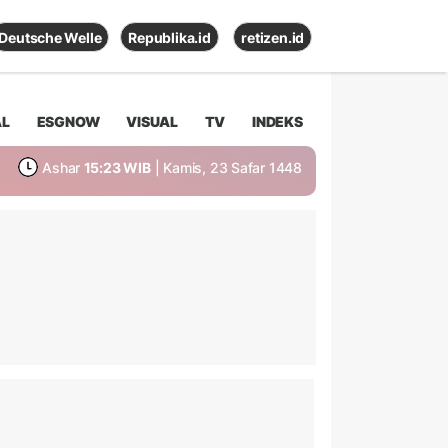
Deutsche Welle
Republika.id
retizen.id
AL
ESGNOW
VISUAL
TV
INDEKS
Ashar
15:23 WIB
| Kamis, 23 Safar 1448