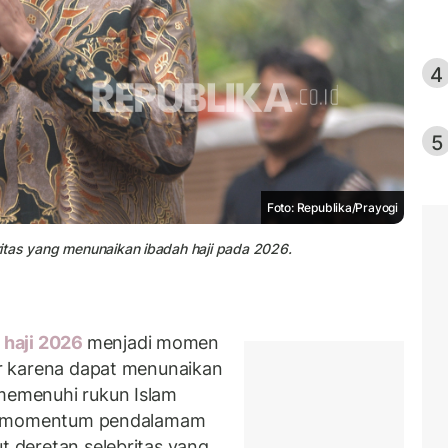
4
5
Foto: Republika/Prayogi
britas yang menunaikan ibadah haji pada 2026.
m
haji 2026
menjadi momen
Air karena dapat menunaikan
 memenuhi rukun Islam
jadi momentum pendalamam
ut deretan selebritas yang