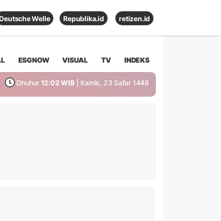
Deutsche Welle
Republika.id
retizen.id
AL
ESGNOW
VISUAL
TV
INDEKS
Dhuhur
12:02 WIB
| Kamis, 23 Safar 1448