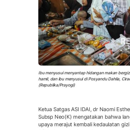
Ibu menyusui menyantap hidangan makan bergizi g
hamil, dan ibu menyusui di Posyandu Dahlia, Cira
(Republika/Prayogi)
Ketua Satgas ASI IDAI, dr Naomi Esth
Subsp Neo(K) mengatakan bahwa langk
upaya merajut kembali kedaulatan giz