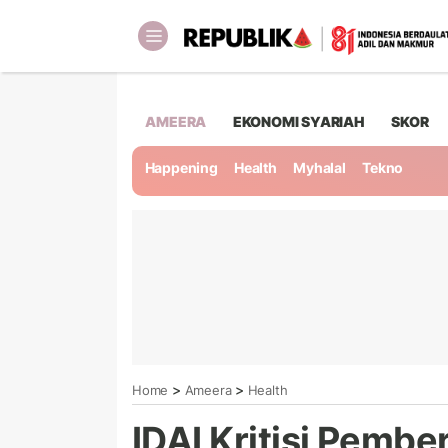
AMEERA
EKONOMI SYARIAH
SKOR
Happening
Health
Myhalal
Tekno
>
>
Home
Ameera
Health
IDAI Kritisi Pembe