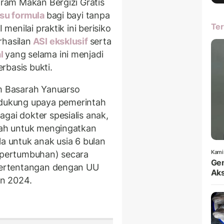
ogram Makan Bergizi Gratis
su formula
bagi bayi tanpa
Ter
 menilai praktik ini berisiko
rhasilan
ASI eksklusif
serta
al
yang selama ini menjadi
rbasis bukti.
im Basarah Yanuarso
dukung upaya pemerintah
gai dokter spesialis anak,
miah untuk mengingatkan
la untuk anak usia 6 bulan
Kami
a pertumbuhan) secara
Gem
 bertentangan dengan UU
Aks
n 2024.