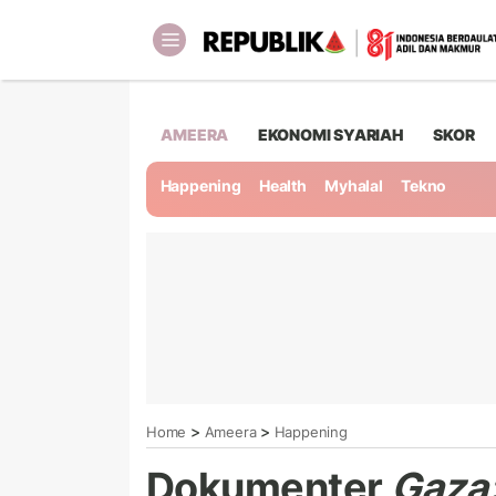
AMEERA
EKONOMI SYARIAH
SKOR
Happening
Health
Myhalal
Tekno
>
>
Home
Ameera
Happening
Dokumenter
Gaza: