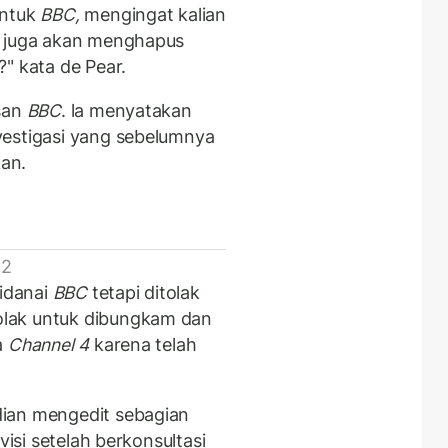
untuk
BBC,
mengingat kalian
n juga akan menghapus
" kata de Pear.
usan
BBC
. la menyatakan
vestigasi yang sebelumnya
kan.
 2
didanai
BBC
tetapi ditolak
lak untuk dibungkam dan
a
Channel 4
karena telah
an mengedit sebagian
visi setelah berkonsultasi