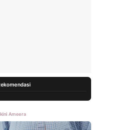
Rekomendasi
kini Ameera