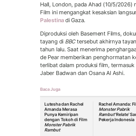
Hall, London, pada Ahad (10/5/2026)
Film ini mengangkat kesaksian langsu
Palestina
di Gaza.
Diproduksi oleh Basement Films, dok
tayang di
BBC
tersebut akhirnya taya
tahun lalu. Saat menerima penghargaa
de Pear memberikan penghormatan kep
terlibat dalam produksi film, termasuk
Jaber Badwan dan Osana Al Ashi.
Baca Juga
Lutesha dan Rachel
Rachel Amanda: F
Amanda Merasa
Monster Pabrik
Punya Kemiripan
Rambut
'Relate' S
dengan Tokoh di Film
Pekerja Indonesia
Monster Pabrik
Rambut