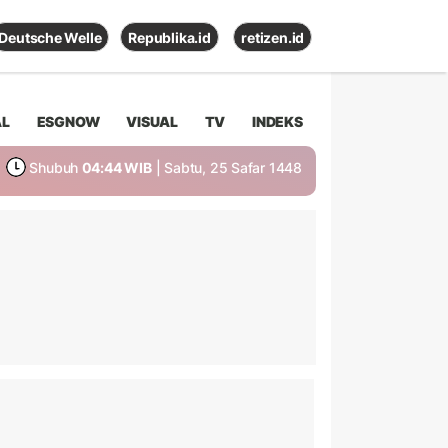
Deutsche Welle
Republika.id
retizen.id
AL
ESGNOW
VISUAL
TV
INDEKS
Shubuh
04:44 WIB
| Sabtu, 25 Safar 1448