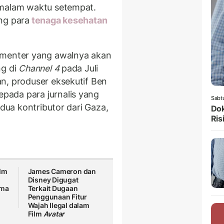
 malam waktu setempat.
ng para
tenaga kesehatan
umenter yang awalnya akan
ng di
Channel 4
pada Juli
n, produser eksekutif Ben
ada para jurnalis yang
Sabt
 dua kontributor dari Gaza,
Dok
Ris
ilm
James Cameron dan
Disney Digugat
ama
Terkait Dugaan
Penggunaan Fitur
Wajah Ilegal dalam
Film
Avatar