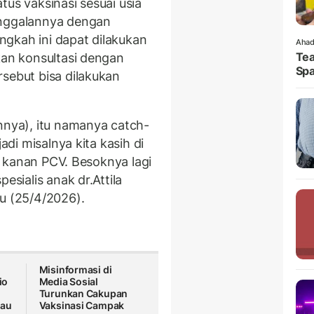
tus vaksinasi sesuai usia
inggalannya dengan
gkah ini dapat dilakukan
Ahad
Tea
kan konsultasi dengan
Spa
rsebut bisa dilakukan
nnya), itu namanya catch-
adi misalnya kita kasih di
di kanan PCV. Besoknya lagi
esialis anak dr.Attila
tu (25/4/2026).
Misinformasi di
io
Media Sosial
Turunkan Cakupan
kau
Vaksinasi Campak