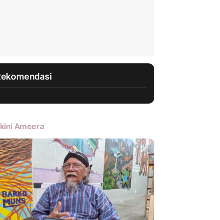
Rekomendasi
kini Ameera