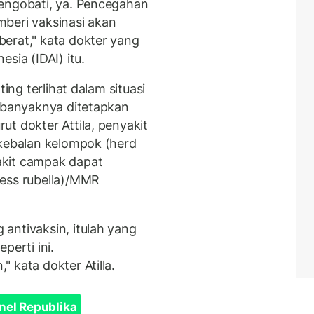
mengobati, ya. Pencegahan
beri vaksinasi akan
erat," kata dokter yang
sia (IDAI) itu.
ting terlihat dalam situasi
n banyaknya ditetapkan
t dokter Attila, penyakit
ekebalan kelompok (herd
akit campak dapat
less rubella)/MMR
antivaksin, itulah yang
perti ini.
 kata dokter Atilla.
nel Republika