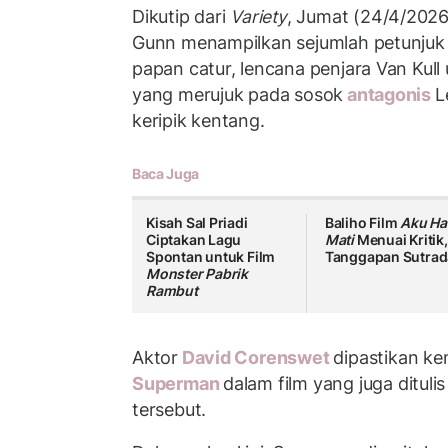
Dikutip dari
Variety
, Jumat (24/4/202
Gunn menampilkan sejumlah petunjuk 
papan catur, lencana penjara Van Kull
yang merujuk pada sosok
antagonis
L
keripik kentang.
Baca Juga
Kisah Sal Priadi
Baliho Film
Aku Ha
Ciptakan Lagu
Mati
Menuai Kritik,
Spontan untuk Film
Tanggapan Sutrad
Monster Pabrik
Rambut
Aktor
David Corenswet
dipastikan k
Superman
dalam film yang juga dituli
tersebut.