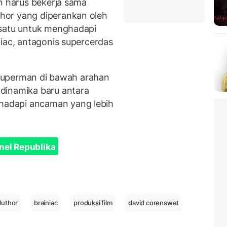
an harus bekerja sama
hor yang diperankan oleh
rsatu untuk menghadapi
niac, antagonis supercerdas
h Superman di bawah arahan
dinamika baru antara
adapi ancaman yang lebih
nel Republika
 luthor
brainiac
produksi film
david corenswet