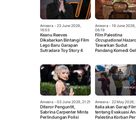
Ameera
- 23 June 2026,
Ameera
- 19 June 2026,
16:03
06:19
Keanu Reeves
Film Palestina
Dikabarkan Bintangi Film
Occupational Hazar
Lego Baru Garapan
Tawarkan Sudut
Sutradara Toy Story 4
Pandang Komedi Ge
Ameera
- 03 June 2026, 21:21
Ameera
- 22 May 2026, 
Diteror Penguntit,
Italia akan Garap Fil
Sabrina Carpenter Minta
tentang Evakuasi An
Perlindungan Polisi
Palestina Korban Pe