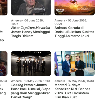
Ameera
- 06 June 2026,
Ameera
- 05 June 2026,
15:05
09:21
Aktor
Top Gun: Maverick
Animasi Garuda di
ds
James Handy Meninggal
Dadaku Buktikan Kualitas
Tragis Ditikam
Tinggi Animator Lokal
lap
15:03
Ameera
- 19 May 2026, 15:13
Ameera
- 15 May 2026, 15:33
m
Casting
Pemain James
Menteri Budaya:
ak
Bond Baru Dimulai, Siapa
Kehadiran RI di Cannes
rang
yang akan Menggantikan
2026 Bukti Ekosistem
Daniel Craig?
Film Kian Kuat