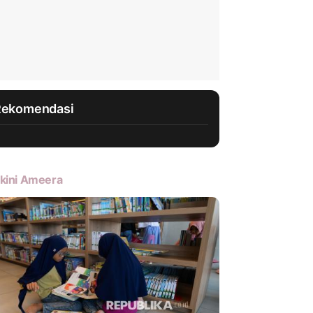
Rekomendasi
kini Ameera