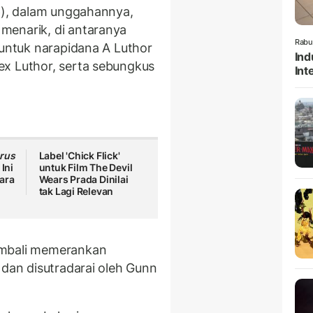
6), dalam unggahannya,
menarik, di antaranya
Rabu
 untuk narapidana A Luthor
Ind
ex Luthor, serta sebungkus
Int
rus
Label 'Chick Flick'
 Ini
untuk Film The Devil
ara
Wears Prada Dinilai
tak Lagi Relevan
embali memerankan
s dan disutradarai oleh Gunn