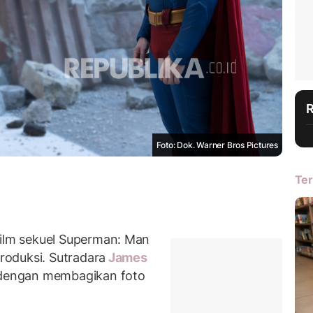
Foto: Dok. Warner Bros Pictures
Ter
lm sekuel Superman: Man
oduksi. Sutradara
James
dengan membagikan foto