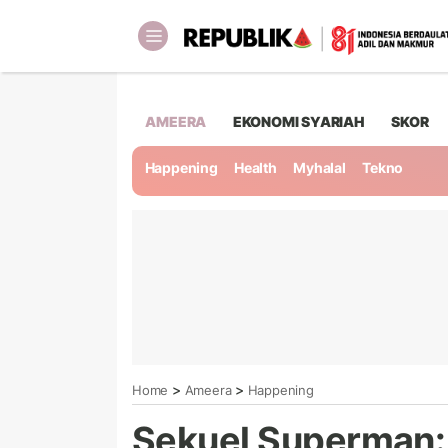
AMEERA
EKONOMI SYARIAH
SKOR
Happening
Health
Myhalal
Tekno
>
>
Home
Ameera
Happening
Sekuel Superman: