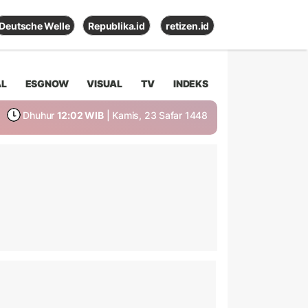
Deutsche Welle
Republika.id
retizen.id
AL
ESGNOW
VISUAL
TV
INDEKS
Dhuhur
12:02 WIB
| Kamis, 23 Safar 1448