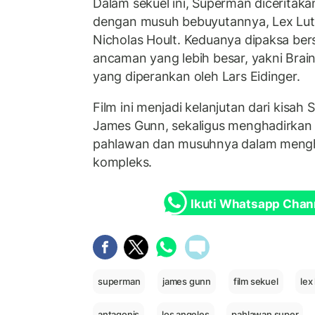
Dalam sekuel ini, Superman diceritak
dengan musuh bebuyutannya, Lex Lut
Nicholas Hoult. Keduanya dipaksa be
ancaman yang lebih besar, yakni Brai
yang diperankan oleh Lars Eidinger.
Film ini menjadi kelanjutan dari kisa
James Gunn, sekaligus menghadirkan 
pahlawan dan musuhnya dalam mengh
kompleks.
Ikuti Whatsapp Chan
superman
james gunn
film sekuel
lex
antagonis
los angeles
pahlawan super