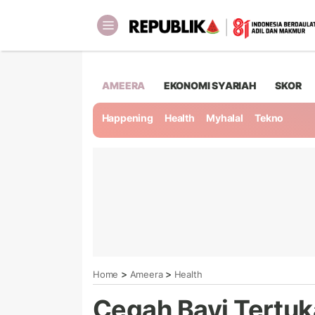
AMEERA
EKONOMI SYARIAH
SKOR
Happening
Health
Myhalal
Tekno
>
>
Home
Ameera
Health
Cegah Bayi Tertuka