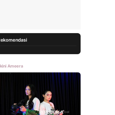
Rekomendasi
kini Ameera