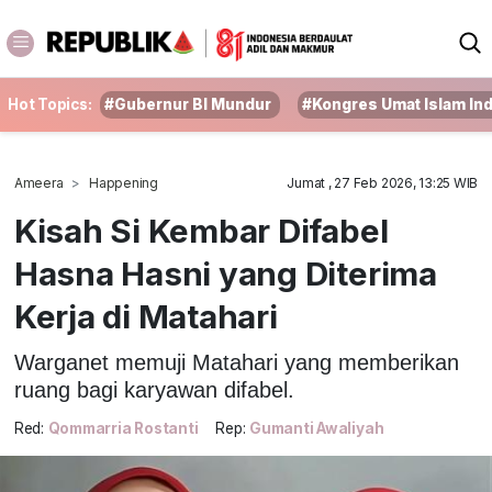
Hot Topics:
#Gubernur BI Mundur
#Kongres Umat Islam In
Ameera
Happening
Jumat , 27 Feb 2026, 13:25 WIB
Kisah Si Kembar Difabel
Hasna Hasni yang Diterima
Kerja di Matahari
Warganet memuji Matahari yang memberikan
ruang bagi karyawan difabel.
Red:
Qommarria Rostanti
Rep:
Gumanti Awaliyah