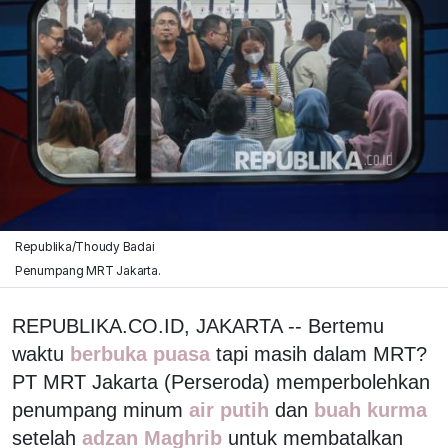
Republika/Thoudy Badai
Penumpang MRT Jakarta.
REPUBLIKA.CO.ID, JAKARTA -- Bertemu
waktu
berbuka puasa
tapi masih dalam MRT?
PT MRT Jakarta (Perseroda) memperbolehkan
penumpang minum
air putih
dan
buah kurma
setelah
adzan Maghrib
untuk membatalkan