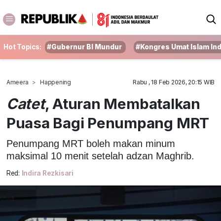
Hot Topics:
#Gubernur BI Mundur
#Kongres Umat Islam In
Ameera
Happening
Rabu , 18 Feb 2026, 20:15 WIB
Catet
, Aturan Membatalkan
Puasa Bagi Penumpang MRT
Penumpang MRT boleh makan minum
maksimal 10 menit setelah adzan Maghrib.
Red:
Indira Rezkisari