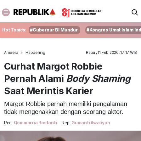
Hot Topics:
#Gubernur BI Mundur
#Kongres Umat Islam In
Ameera
Happening
Rabu , 11 Feb 2026, 17:17 WIB
Curhat Margot Robbie
Pernah Alami
Body Shaming
Saat Merintis Karier
Margot Robbie pernah memiliki pengalaman
tidak mengenakkan dengan seorang aktor.
Red:
Qommarria Rostanti
Rep:
Gumanti Awaliyah