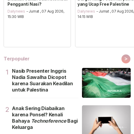
Pengganti Nasi?
yang Ucap Free Palestine
Dailynews
- Jumat , 07 Aug 2026,
Dailynews
- Jumat , 07 Aug 2026
15:30 WIB
14:15 WIB
>
Terpopuler
Nasib Presenter Inggris
1
Nadia Sawalha Dicopot
karena Suarakan Keadilan
untuk Palestina
Anak Sering Diabaikan
2
karena Ponsel? Kenali
Bahaya
Technoference
Bagi
Keluarga