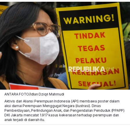
ANTARA FOTO/Idlan Dziqri Mahmudi
Aktivis dari Aliansi Perempuan Indonesia (API) membawa poster dalam
aksi damai Perempuan Menggugat Negara (ilustrasi). Dinas
Pemberdayaan, Perlindungan Anak, dan Pengendalian Penduduk (PPAPP)
DKI Jakarta mencatat 1.917 kasus kekerasan terhadap perempuan dan
anak terjadi di daerah itu.