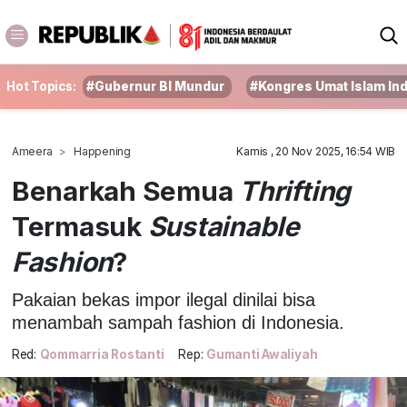
Hot Topics:
#Gubernur BI Mundur
#Kongres Umat Islam In
Ameera
Happening
Kamis , 20 Nov 2025, 16:54 WIB
Benarkah Semua
Thrifting
Termasuk
Sustainable
Fashion
?
Pakaian bekas impor ilegal dinilai bisa
menambah sampah fashion di Indonesia.
Red:
Qommarria Rostanti
Rep:
Gumanti Awaliyah