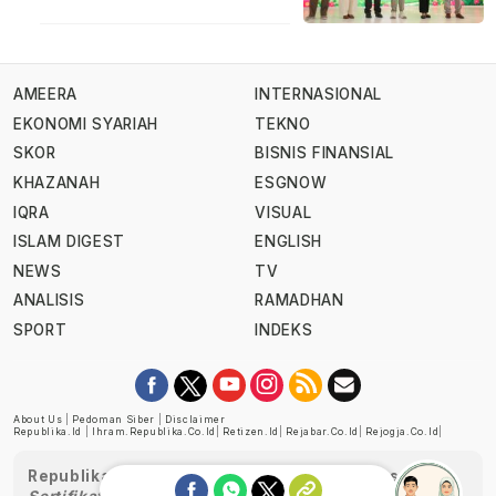
AMEERA
INTERNASIONAL
EKONOMI SYARIAH
TEKNO
SKOR
BISNIS FINANSIAL
KHAZANAH
ESGNOW
IQRA
VISUAL
ISLAM DIGEST
ENGLISH
NEWS
TV
ANALISIS
RAMADHAN
SPORT
INDEKS
About Us
|
Pedoman Siber
|
Disclaimer
Republika.id
|
Ihram.republika.co.id
|
Retizen.id
|
Rejabar.co.id
|
Rejogja.co.id
|
Republika telah diverifikasi oleh Dewan Pers
Sertifikat Nomor 1058/DP-Verifikasi/K/XII/2022