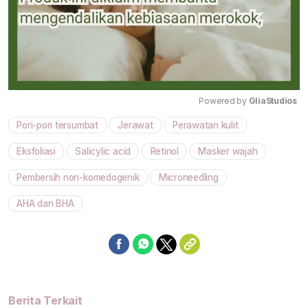
Powered by 
GliaStudios
Pori-pori tersumbat
Jerawat
Perawatan kulit
Mute
Eksfoliasi
Salicylic acid
Retinol
Masker wajah
Pembersih non-komedogenik
Microneedling
AHA dan BHA
Berita Terkait