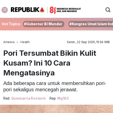
Hot Topics:
#Gubernur BI Mundur
#Kongres Umat Islam In
Ameera
Health
Senin , 22 Sep 2025, 15:54 WIB
Pori Tersumbat Bikin Kulit
Kusam? Ini 10 Cara
Mengatasinya
Ada beberapa cara untuk membersihkan pori-
pori sekaligus mencegah jerawat.
Red:
Qommarria Rostanti
Rep:
Mg162