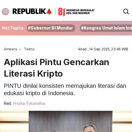
Hot Topics:
#Gubernur BI Mundur
#Kongres Umat Islam In
Ameera
Tekno
Ahad , 14 Sep 2025, 23:46 WIB
Aplikasi Pintu Gencarkan
Literasi Kripto
PINTU dinilai konsisten memajukan literasi dan
edukasi kripto di Indonesia.
Red:
Friska Yolandha