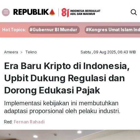
Hot Topics:
#Gubernur BI Mundur
#Kongres Umat Islam In
Ameera
Tekno
Sabtu , 09 Aug 2025, 06:43 WIB
Era Baru Kripto di Indonesia,
Upbit Dukung Regulasi dan
Dorong Edukasi Pajak
Implementasi kebijakan ini membutuhkan
adaptasi proporsional oleh pelaku industri.
Red:
Fernan Rahadi