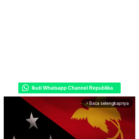
Ikuti Whatsapp Channel Republika
Baca selengkapnya
arrow_forward_ios