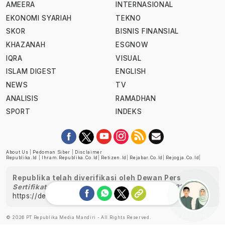
AMEERA
INTERNASIONAL
EKONOMI SYARIAH
TEKNO
SKOR
BISNIS FINANSIAL
KHAZANAH
ESGNOW
IQRA
VISUAL
ISLAM DIGEST
ENGLISH
NEWS
TV
ANALISIS
RAMADHAN
SPORT
INDEKS
About Us
|
Pedoman Siber
|
Disclaimer
Republika.id
|
Ihram.republika.co.id
|
Retizen.id
|
Rejabar.co.id
|
Rejogja.co.id
|
Republika telah diverifikasi oleh Dewan Pers
Sertifikat Nomor 1058/DP-Verifikasi/K/XII/2022
https://dewanpers.or.id/data/perusahaanpers
Ask me!
© 2026 PT Republika Media Mandiri - All Rights Reserved.