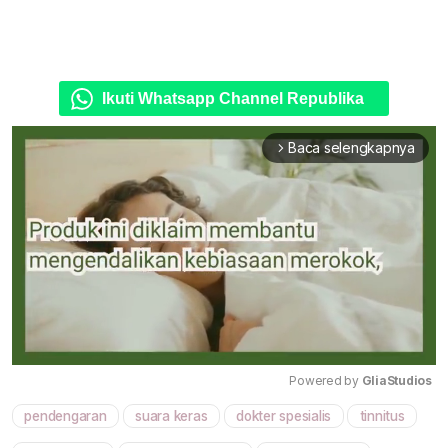
Ikuti Whatsapp Channel Republika
Baca selengkapnya
arrow_forward_ios
Powered by 
GliaStudios
pendengaran
suara keras
dokter spesialis
tinnitus
Mute