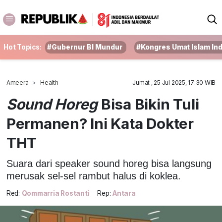
Hot Topics:
#Gubernur BI Mundur
#Kongres Umat Islam In
Ameera
Health
Jumat , 25 Jul 2025, 17:30 WIB
Sound Horeg
Bisa Bikin Tuli
Permanen? Ini Kata Dokter
THT
Suara dari speaker sound horeg bisa langsung
merusak sel-sel rambut halus di koklea.
Red:
Qommarria Rostanti
Rep:
Antara