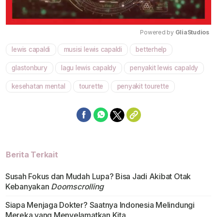
Powered by 
GliaStudios
lewis capaldi
musisi lewis capaldi
betterhelp
Mute
glastonbury
lagu lewis capaldy
penyakit lewis capaldy
kesehatan mental
tourette
penyakit tourette
Berita Terkait
Susah Fokus dan Mudah Lupa? Bisa Jadi Akibat Otak
Kebanyakan
Doomscrolling
Siapa Menjaga Dokter? Saatnya Indonesia Melindungi
Mereka yang Menyelamatkan Kita