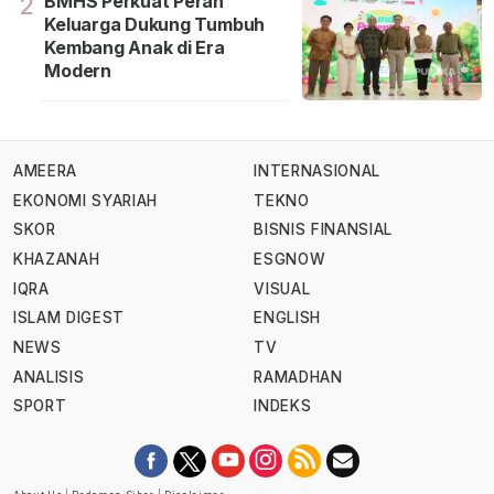
BMHS Perkuat Peran
2
Keluarga Dukung Tumbuh
Kembang Anak di Era
Modern
AMEERA
INTERNASIONAL
EKONOMI SYARIAH
TEKNO
SKOR
BISNIS FINANSIAL
KHAZANAH
ESGNOW
IQRA
VISUAL
ISLAM DIGEST
ENGLISH
NEWS
TV
ANALISIS
RAMADHAN
SPORT
INDEKS