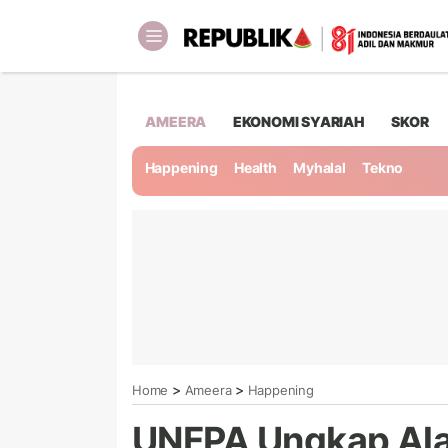
AMEERA
EKONOMI SYARIAH
SKOR
Happening
Health
Myhalal
Tekno
>
>
Home
Ameera
Happening
UNFPA Ungkap Ala