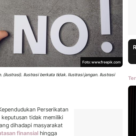
Foto: www.freepik.com
strasi). Ilustrasi berkata tidak. Ilustrasi jangan. Ilustrasi
Ter
Kependudukan Perserikatan
eputusan tidak memiliki
yang dihadapi masyarakat
tasan finansial
hingga