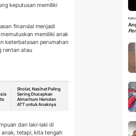
ng keputusan memiliki
Kami
Ang
san finansial menjadi
Pe
a memutuskan memiliki anak
dian keterbatasan perumahan
g rentan atau
Sholat, Nasihat Paling
sia
Sering Diucapkan
ta
Almarhum Hamdan
ATT untuk Anaknya
mpuan dan laki-laki di
anak, tetapi, kita tengah