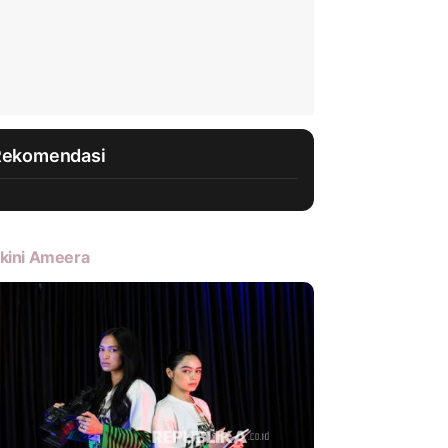
Rekomendasi
kini Ameera