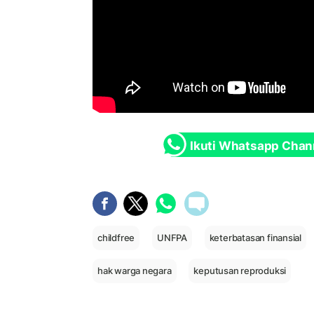
Ikuti Whatsapp Chan
childfree
UNFPA
keterbatasan finansial
hak warga negara
keputusan reproduksi