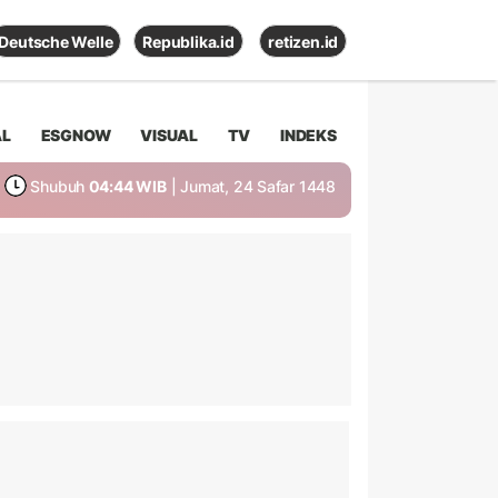
Deutsche Welle
Republika.id
retizen.id
AL
ESGNOW
VISUAL
TV
INDEKS
Shubuh
04:44 WIB
| Jumat, 24 Safar 1448