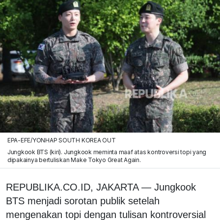
EPA-EFE/YONHAP SOUTH KOREA OUT
Jungkook BTS (kiri). Jungkook meminta maaf atas kontroversi topi yang
dipakainya bertuliskan Make Tokyo Great Again.
REPUBLIKA.CO.ID, JAKARTA — Jungkook
BTS menjadi sorotan publik setelah
mengenakan topi dengan tulisan kontroversial