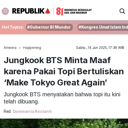
Hot Topics:
#Gubernur BI Mundur
#Kongres Umat Islam In
Ameera
Happening
Sabtu , 14 Jun 2025, 17:36 WIB
Jungkook BTS Minta Maaf
karena Pakai Topi Bertuliskan
‘Make Tokyo Great Again’
Jungkook BTS menyatakan bahwa topi itu kini
telah dibuang.
Red:
Qommarria Rostanti