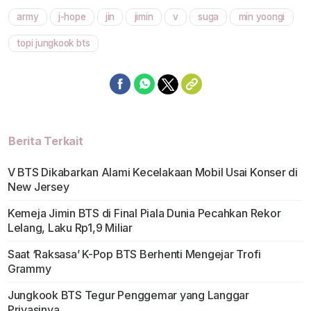
army
j-hope
jin
jimin
v
suga
min yoongi
topi jungkook bts
Berita Terkait
V BTS Dikabarkan Alami Kecelakaan Mobil Usai Konser di
New Jersey
Kemeja Jimin BTS di Final Piala Dunia Pecahkan Rekor
Lelang, Laku Rp1,9 Miliar
Saat ‘Raksasa’ K-Pop BTS Berhenti Mengejar Trofi
Grammy
Jungkook BTS Tegur Penggemar yang Langgar
Privasinya