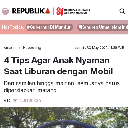
Hot Topics:
#Gubernur BI Mundur
#Kongres Umat Islam In
Ameera
Happening
Jumat , 30 May 2025, 11:36 WIB
4 Tips Agar Anak Nyaman
Saat Liburan dengan Mobil
Dari camilan hingga mainan, semuanya harus
dipersiapkan matang.
Red:
Ani Nursalikah