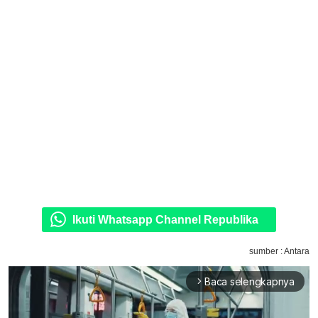
Ikuti Whatsapp Channel Republika
sumber : Antara
Baca selengkapnya
arrow_forward_ios