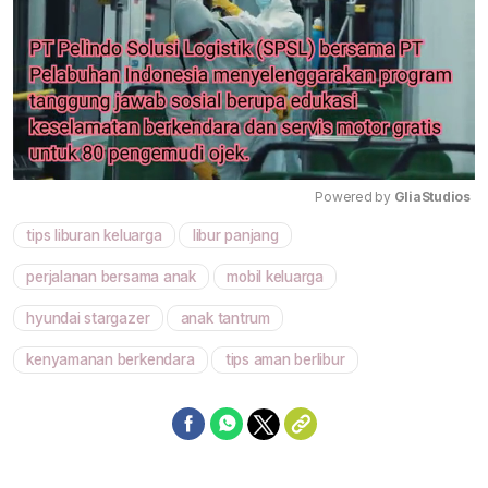
Powered by 
GliaStudios
tips liburan keluarga
libur panjang
Mute
perjalanan bersama anak
mobil keluarga
hyundai stargazer
anak tantrum
kenyamanan berkendara
tips aman berlibur