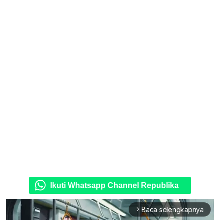
Ikuti Whatsapp Channel Republika
Baca selengkapnya
arrow_forward_ios