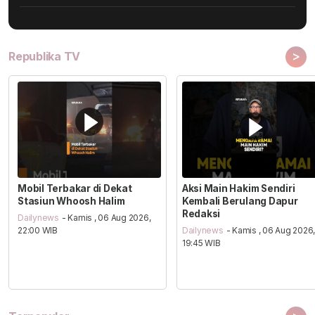
>
Republika TV
Mobil Terbakar di Dekat
Aksi Main Hakim Sendiri
Stasiun Whoosh Halim
Kembali Berulang Dapur
Redaksi
Dailynews
- Kamis , 06 Aug 2026,
22:00 WIB
Dailynews
- Kamis , 06 Aug 2026
19:45 WIB