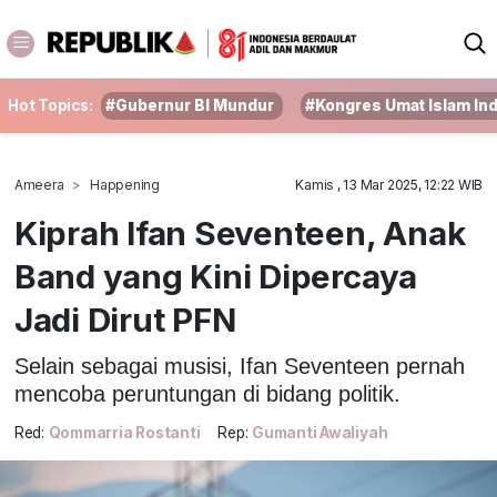
Hot Topics:
#Gubernur BI Mundur
#Kongres Umat Islam In
Ameera
Happening
Kamis , 13 Mar 2025, 12:22 WIB
Kiprah Ifan Seventeen, Anak
Band yang Kini Dipercaya
Jadi Dirut PFN
Selain sebagai musisi, Ifan Seventeen pernah
mencoba peruntungan di bidang politik.
Red:
Qommarria Rostanti
Rep:
Gumanti Awaliyah