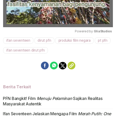
Powered by 
GliaStudios
ifan seventeen
dirut pfn
produksi film negara
pt pfn
Mute
ifan seventeen dirut pfn
Berita Terkait
PFN Bangkit! Film
Menuju Pelaminan
Sajikan Realitas
Masyarakat Autentik
Ifan Seventeen Jelaskan Mengapa Film
Merah Putih: One