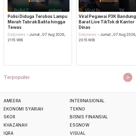
Polisi Diduga Terobos Lampu
Viral Pegawai P3K Bandung
Merah Tabrak Balita hingga
Barat Live TikTok di Kantor
Tewas
Dinas
Dailynews
- Jumat , 07 Aug 2026,
Dailynews
- Jumat , 07 Aug 2026
21:15 WIB
20:15 WIB
>
Terpopuler
AMEERA
INTERNASIONAL
EKONOMI SYARIAH
TEKNO
SKOR
BISNIS FINANSIAL
KHAZANAH
ESGNOW
IQRA
VISUAL