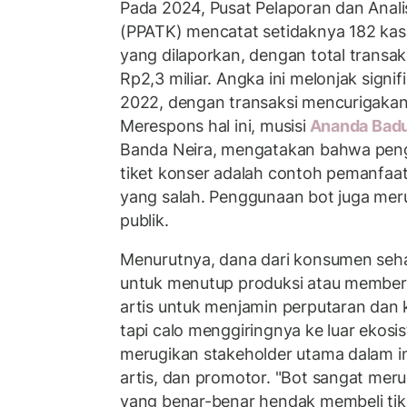
Pada 2024, Pusat Pelaporan dan Anali
(PPATK) mencatat setidaknya 182 kasu
yang dilaporkan, dengan total transa
Rp2,3 miliar. Angka ini melonjak signif
2022, dengan transaksi mencurigakan
Merespons hal ini, musisi
Ananda Bad
Banda Neira, mengatakan bahwa peng
tiket konser adalah contoh pemanfaat
yang salah. Penggunaan bot juga meru
publik.
Menurutnya, dana dari konsumen seh
untuk menutup produksi atau memberi
artis untuk menjamin perputaran dan 
tapi calo menggiringnya ke luar ekos
merugikan stakeholder utama dalam i
artis, dan promotor. "Bot sangat meru
yang benar-benar hendak membeli tike