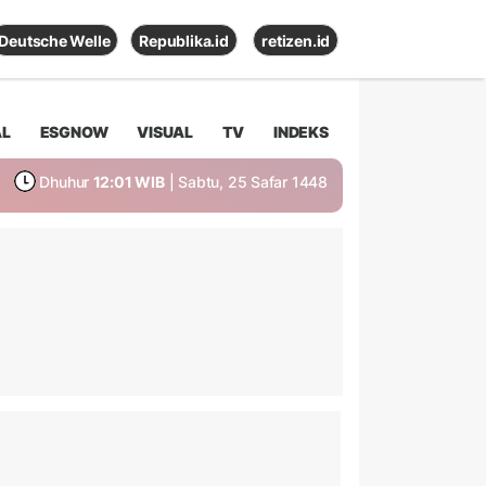
Deutsche Welle
Republika.id
retizen.id
AL
ESGNOW
VISUAL
TV
INDEKS
Dhuhur
12:01 WIB
| Sabtu, 25 Safar 1448