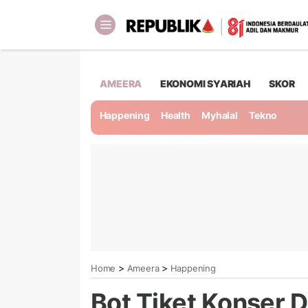
AMEERA
EKONOMI SYARIAH
SKOR
Happening
Health
Myhalal
Tekno
>
>
Home
Ameera
Happening
Bot Tiket Konser Di