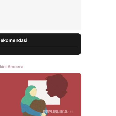
Rekomendasi
kini Ameera