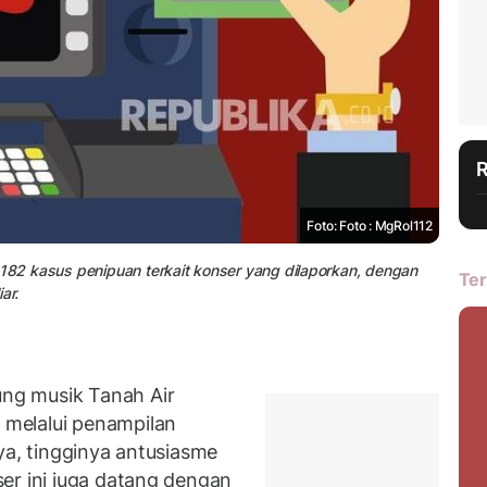
Foto: Foto : MgRol112
 182 kasus penipuan terkait konser yang dilaporkan, dengan
Ter
ar.
ng musik Tanah Air
melalui penampilan
ya, tingginya antusiasme
er ini juga datang dengan