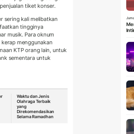
enjualan tiket konser.
r sering kali melibatkan
Juma
Men
nfaatkan tingginya
Int
mar musik. Para oknum
ga kerap menggunakan
unaan KTP orang lain, untuk
bank sementara untuk
er
Waktu dan Jenis
Olahraga Terbaik
yang
Direkomendasikan
Selama Ramadhan