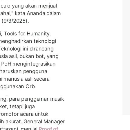
 calo yang akan menjual
mahal," kata Ananda dalam
d (9/3/2025).
, Tools for Humanity,
menghadirkan teknologi
eknologi ini dirancang
a asli, bukan bot, yang
i PoH mengintegrasikan
ngharuskan pengguna
 manusia asli secara
enggunakan Orb.
ndungi para penggemar musik
et, tetapi juga
omotor acara untuk
ih akurat. General Manager
ftazani, menilai
Proof of