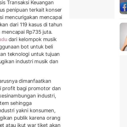
sis Transaksi Keuangan
s penipuan terkait konser
ksi mencurigakan mencapai
ikan dari 119 kasus di tahun
 mencapai Rp735 juta.
udu
dari kelompok musik
gunaan bot untuk beli
an teknologi untuk tujuan
gikan industri musik dan
arusnya dimanfaatkan
 profit bagi promotor dan
kesinambungan industri,
istem sehingga
ndustri yakni konsumen,
gikan publik karena orang
t atau ikut war tiket akan