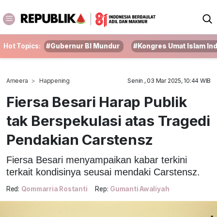
Hot Topics:
#Gubernur BI Mundur
#Kongres Umat Islam In
Ameera
Happening
Senin , 03 Mar 2025, 10:44 WIB
Fiersa Besari Harap Publik
tak Berspekulasi atas Tragedi
Pendakian Carstensz
Fiersa Besari menyampaikan kabar terkini
terkait kondisinya seusai mendaki Carstensz.
Red:
Qommarria Rostanti
Rep:
Gumanti Awaliyah