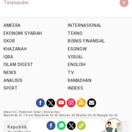
>
Terpopuler
AMEERA
INTERNASIONAL
EKONOMI SYARIAH
TEKNO
SKOR
BISNIS FINANSIAL
KHAZANAH
ESGNOW
IQRA
VISUAL
ISLAM DIGEST
ENGLISH
NEWS
TV
ANALISIS
RAMADHAN
SPORT
INDEKS
About Us
|
Pedoman Siber
|
Disclaimer
Republika.id
|
Ihram.republika.co.id
|
Retizen.id
|
Rejabar.co.id
|
Rejogja.co.id
|
Republika telah diverifikasi oleh Dewan Pers