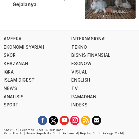
Gejalanya
AMEERA
INTERNASIONAL
EKONOMI SYARIAH
TEKNO
SKOR
BISNIS FINANSIAL
KHAZANAH
ESGNOW
IQRA
VISUAL
ISLAM DIGEST
ENGLISH
NEWS
TV
ANALISIS
RAMADHAN
SPORT
INDEKS
About Us
|
Pedoman Siber
|
Disclaimer
Republika.id
|
Ihram.republika.co.id
|
Retizen.id
|
Rejabar.co.id
|
Rejogja.co.id
|