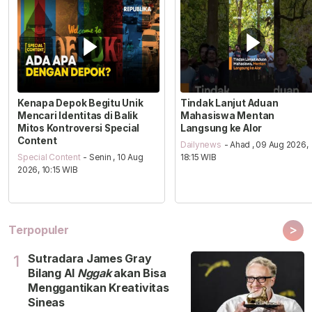
Kenapa Depok Begitu Unik
Tindak Lanjut Aduan
Mencari Identitas di Balik
Mahasiswa Mentan
Mitos Kontroversi Special
Langsung ke Alor
Content
Dailynews
- Ahad , 09 Aug 2026,
Special Content
- Senin , 10 Aug
18:15 WIB
2026, 10:15 WIB
>
Terpopuler
Sutradara James Gray
1
Bilang Al
Nggak
akan Bisa
Menggantikan Kreativitas
Sineas