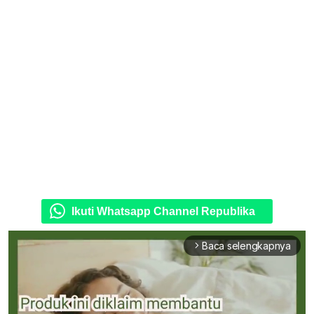
Ikuti Whatsapp Channel Republika
Baca selengkapnya
arrow_forward_ios