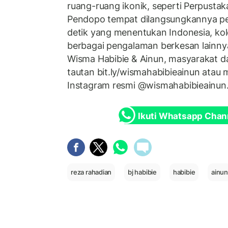
ruang-ruang ikonik, seperti Perpustak
Pendopo tempat dilangsungkannya per
detik yang menentukan Indonesia, kol
berbagai pengalaman berkesan lainnya
Wisma Habibie & Ainun, masyarakat d
tautan bit.ly/wismahabibieainun atau
Instagram resmi @wismahabibieainun
Ikuti Whatsapp Chan
reza rahadian
bj habibie
habibie
ainu