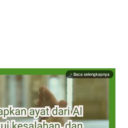
Baca selengkapnya
arrow_forward_ios