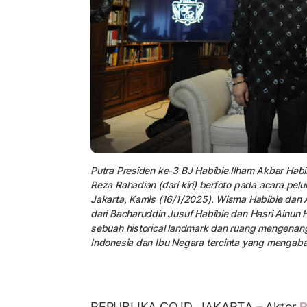
Putra Presiden ke-3 BJ Habibie Ilham Akbar Habi
Reza Rahadian (dari kiri) berfoto pada acara pel
Jakarta, Kamis (16/1/2025). Wisma Habibie dan 
dari Bacharuddin Jusuf Habibie dan Hasri Ainun 
sebuah historical landmark dan ruang mengenang p
Indonesia dan Ibu Negara tercinta yang mengabadik
REPUBLIKA.CO.ID, JAKARTA – Aktor
R