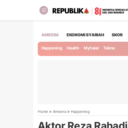
AMEERA
EKONOMI SYARIAH
SKOR
Happening
Health
Myhalal
Tekno
>
>
Home
Ameera
Happening
Aktor Reza Rahad