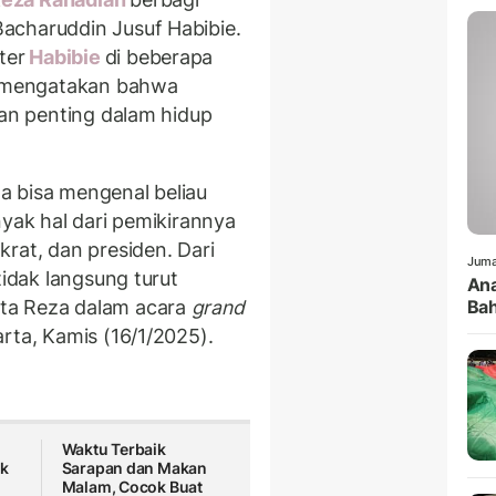
acharuddin Jusuf Habibie.
ter
Habibie
di beberapa
 mengatakan bahwa
ran penting dalam hidup
a bisa mengenal beliau
nyak hal dari pemikirannya
rat, dan presiden. Dari
Juma
tidak langsung turut
Ana
ta Reza dalam acara
grand
Ba
rta, Kamis (16/1/2025).
Waktu Terbaik
uk
Sarapan dan Makan
Malam, Cocok Buat