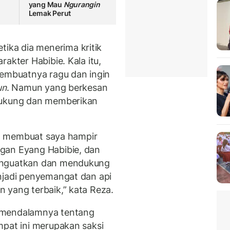
n
yang Mau
Ngurangin
Lemak Perut
ka dia menerima kritik
akter Habibie. Kala itu,
membuatnya ragu dan ingin
un
. Namun yang berkesan
ndukung dan memberikan
ang membuat saya hampir
gan Eyang Habibie, dan
menguatkan dan mendukung
njadi penyemangat dan api
 yang terbaik,” kata Reza.
 mendalamnya tentang
mpat ini merupakan saksi