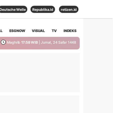
Deutsche Welle
Republika.id
retizen.id
AL
ESGNOW
VISUAL
TV
INDEKS
Maghrib
17:58 WIB
| Jumat, 24 Safar 1448