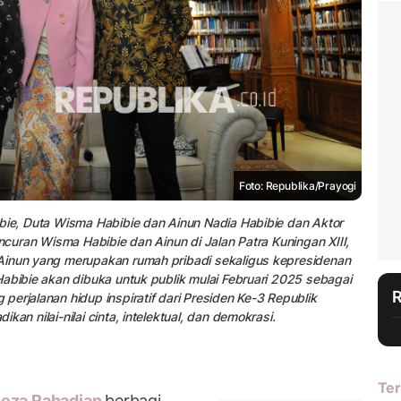
Foto: Republika/Prayogi
bie, Duta Wisma Habibie dan Ainun Nadia Habibie dan Aktor
uncuran Wisma Habibie dan Ainun di Jalan Patra Kuningan XIII,
Ainun yang merupakan rumah pribadi sekaligus kepresidenan
Habibie akan dibuka untuk publik mulai Februari 2025 sebagai
erjalanan hidup inspiratif dari Presiden Ke-3 Republik
an nilai-nilai cinta, intelektual, dan demokrasi.
Ter
eza Rahadian
berbagi