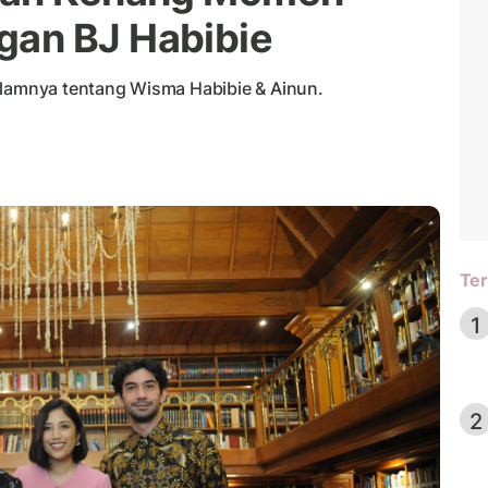
an BJ Habibie
amnya tentang Wisma Habibie & Ainun.
Ter
1
2