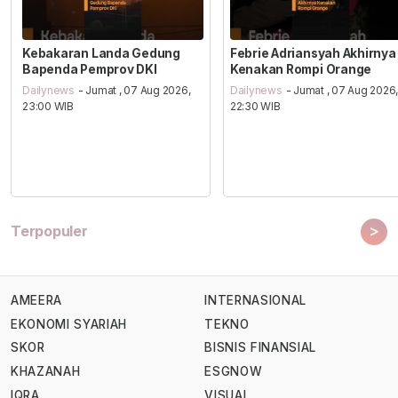
Kebakaran Landa Gedung
Febrie Adriansyah Akhirnya
Bapenda Pemprov DKI
Kenakan Rompi Orange
Dailynews
- Jumat , 07 Aug 2026,
Dailynews
- Jumat , 07 Aug 2026
23:00 WIB
22:30 WIB
>
Terpopuler
AMEERA
INTERNASIONAL
EKONOMI SYARIAH
TEKNO
SKOR
BISNIS FINANSIAL
KHAZANAH
ESGNOW
IQRA
VISUAL