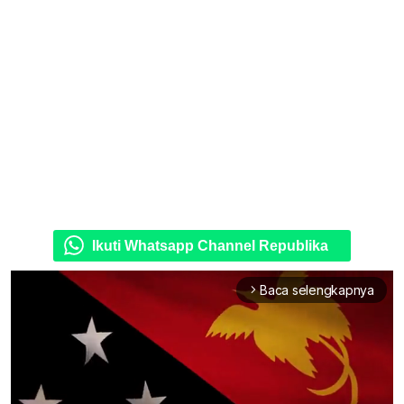
Ikuti Whatsapp Channel Republika
Baca selengkapnya
arrow_forward_ios