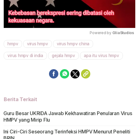
Powered by 
GliaStudios
hmpv
virus hmpv
virus hmpv china
Mute
virus hmpv di india
gejala hmpv
apa itu virus hmpv
Berita Terkait
Guru Besar UKRIDA Jawab Kekhawatiran Penularan Virus
HMPV yang Mirip Flu
Ini Ciri-Ciri Seseorang Terinfeksi HMPV Menurut Peneliti
BRIN