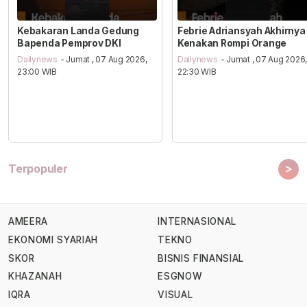
Kebakaran Landa Gedung
Febrie Adriansyah Akhirnya
Bapenda Pemprov DKI
Kenakan Rompi Orange
Dailynews
- Jumat , 07 Aug 2026,
Dailynews
- Jumat , 07 Aug 2026
23:00 WIB
22:30 WIB
>
Terpopuler
AMEERA
INTERNASIONAL
EKONOMI SYARIAH
TEKNO
SKOR
BISNIS FINANSIAL
KHAZANAH
ESGNOW
IQRA
VISUAL