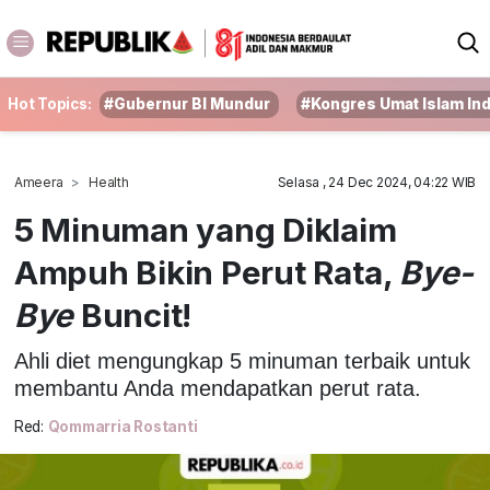
Hot Topics:
#Gubernur BI Mundur
#Kongres Umat Islam In
Ameera
Health
Selasa , 24 Dec 2024, 04:22 WIB
5 Minuman yang Diklaim
Ampuh Bikin Perut Rata,
Bye-
Bye
Buncit!
Ahli diet mengungkap 5 minuman terbaik untuk
membantu Anda mendapatkan perut rata.
Red:
Qommarria Rostanti