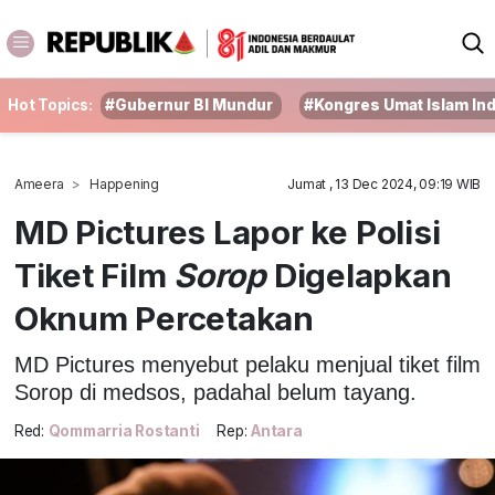
Hot Topics:
#Gubernur BI Mundur
#Kongres Umat Islam In
Ameera
Happening
Jumat , 13 Dec 2024, 09:19 WIB
MD Pictures Lapor ke Polisi
Tiket Film
Sorop
Digelapkan
Oknum Percetakan
MD Pictures menyebut pelaku menjual tiket film
Sorop di medsos, padahal belum tayang.
Red:
Qommarria Rostanti
Rep:
Antara