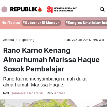
Hot Topics:
#Gubernur BI Mundur
#Kongres Umat Islam In
Ameera
Happening
Rabu , 02 Oct 2024, 12:55 WIB
Rano Karno Kenang
Almarhumah Marissa Haque
Sosok Pembelajar
Rano Karno menyambangi rumah duka
almarhumah Marissa Haque.
Red:
Qommarria Rostanti
Rep:
Antara