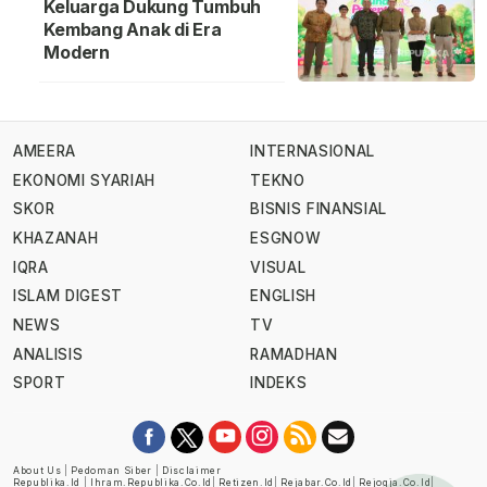
Keluarga Dukung Tumbuh
Kembang Anak di Era
Modern
AMEERA
INTERNASIONAL
EKONOMI SYARIAH
TEKNO
SKOR
BISNIS FINANSIAL
KHAZANAH
ESGNOW
IQRA
VISUAL
ISLAM DIGEST
ENGLISH
NEWS
TV
ANALISIS
RAMADHAN
SPORT
INDEKS
About Us
|
Pedoman Siber
|
Disclaimer
Republika.id
|
Ihram.republika.co.id
|
Retizen.id
|
Rejabar.co.id
|
Rejogja.co.id
|