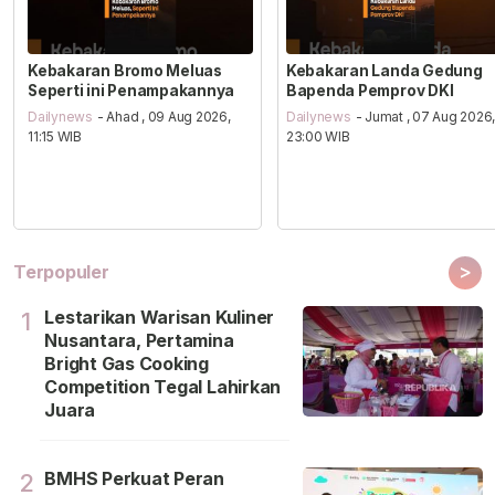
Kebakaran Bromo Meluas
Kebakaran Landa Gedung
Seperti ini Penampakannya
Bapenda Pemprov DKI
Dailynews
- Ahad , 09 Aug 2026,
Dailynews
- Jumat , 07 Aug 2026
11:15 WIB
23:00 WIB
>
Terpopuler
Lestarikan Warisan Kuliner
1
Nusantara, Pertamina
Bright Gas Cooking
Competition Tegal Lahirkan
Juara
BMHS Perkuat Peran
2