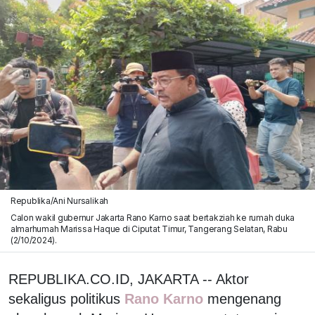
Republika/Ani Nursalikah
Calon wakil gubernur Jakarta Rano Karno saat bertakziah ke rumah duka
almarhumah Marissa Haque di Ciputat Timur, Tangerang Selatan, Rabu
(2/10/2024).
REPUBLIKA.CO.ID, JAKARTA -- Aktor
sekaligus politikus
Rano Karno
mengenang