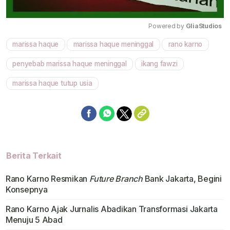
Powered by 
GliaStudios
marissa haque
marissa haque meninggal
rano karno
Mute
penyebab marissa haque meninggal
ikang fawzi
marissa haque tutup usia
Berita Terkait
Rano Karno Resmikan
Future Branch
Bank Jakarta, Begini
Konsepnya
Rano Karno Ajak Jurnalis Abadikan Transformasi Jakarta
Menuju 5 Abad