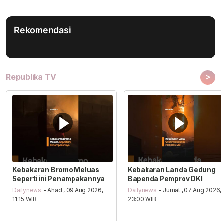
Rekomendasi
>
Republika TV
Kebakaran Bromo Meluas
Kebakaran Landa Gedung
Seperti ini Penampakannya
Bapenda Pemprov DKI
Dailynews
- Ahad , 09 Aug 2026,
Dailynews
- Jumat , 07 Aug 2026
11:15 WIB
23:00 WIB