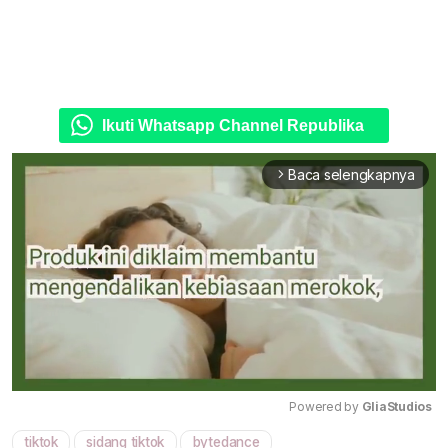
Ikuti Whatsapp Channel Republika
Baca selengkapnya
arrow_forward_ios
Powered by 
GliaStudios
tiktok
sidang tiktok
bytedance