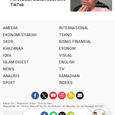
TikTok
AMEERA
INTERNASIONAL
EKONOMI SYARIAH
TEKNO
SKOR
BISNIS FINANSIAL
KHAZANAH
ESGNOW
IQRA
VISUAL
ISLAM DIGEST
ENGLISH
NEWS
TV
ANALISIS
RAMADHAN
SPORT
INDEKS
About Us
|
Pedoman Siber
|
Disclaimer
Republika.id
|
Ihram.republika.co.id
|
Retizen.id
|
Rejabar.co.id
|
Rejogja.co.id
|