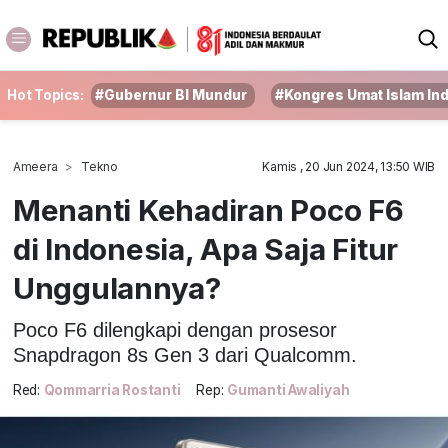
Hot Topics:
#Gubernur BI Mundur
#Kongres Umat Islam In
Ameera
Tekno
Kamis , 20 Jun 2024, 13:50 WIB
Menanti Kehadiran Poco F6
di Indonesia, Apa Saja Fitur
Unggulannya?
Poco F6 dilengkapi dengan prosesor
Snapdragon 8s Gen 3 dari Qualcomm.
Red:
Qommarria Rostanti
Rep:
Gumanti Awaliyah