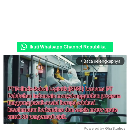
Ikuti Whatsapp Channel Republika
Baca selengkapnya
arrow_forward_ios
Powered by 
GliaStudios