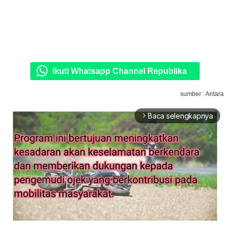
Ikuti Whatsapp Channel Republika
sumber : Antara
Baca selengkapnya
arrow_forward_ios