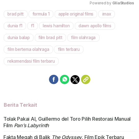
Powered by 
GliaStudios
brad pitt
formula 1
apple original films
imax
Mute
dunia f1
f1
lewis hamilton
dawn apollo films
dunia balap
film brad pitt
film olahraga
film bertema olahraga
film terbaru
rekomendasi film terbaru
Berita Terkait
Tolak Pakai AI, Guillermo del Toro Pilih Restorasi Manual
Film
Pan’s Labyrinth
Fakta Megah di Balik
The Odyssey
, Film Epik Terbaru